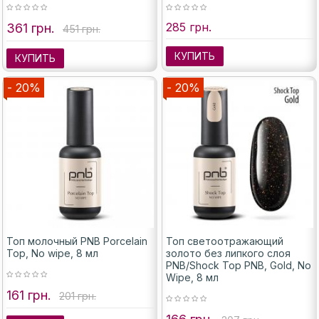
285 грн.
361 грн.
451 грн.
КУПИТЬ
КУПИТЬ
- 20%
- 20%
Топ молочный PNB Porcelain
Топ светоотражающий
Top, No wipe, 8 мл
золото без липкого слоя
PNB/Shock Top PNB, Gold, No
Wipe, 8 мл
161 грн.
201 грн.