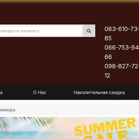
063-610-73
85
066-753-94
66
098-827-72
12
а
О Нас
Накопительная скидка
никюра