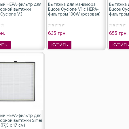
ый HEPA-фильтр для
Вытяжка для маникюра
Вытяжка 
юрной вытяжки
Bucos Cyclone V1 с НЕРА-
Bucos Cyc
 Cyclone V3
фильтром 100W (розовая)
фильтром
рн.
635 грн.
655 грн.
ИТЬ
КУПИТЬ
КУПИТ
ый HEPA-фильтр для
юрной вытяжки Simei
(17,5 х 17 см)