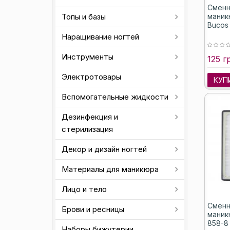
Сменн
Топы и базы
маник
Bucos
Наращивание ногтей
Инструменты
125 г
Электротовары
КУП
Вспомогательные жидкости
Дезинфекция и
стерилизация
Декор и дизайн ногтей
Материалы для маникюра
Лицо и тело
Сменн
Брови и ресницы
маник
858-8 
Наборы бижутерии