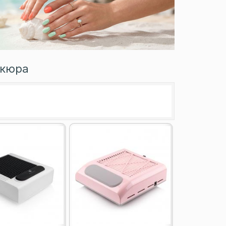
икюра