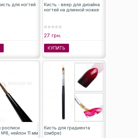
кисть для ногтей
Кисть - веер для дизайна
ногтей на длинной ножке
27 грн.
Ь
КУПИТЬ
я росписи
Кисть для градиента
 №8, нейлон 11 мм
(омбре)