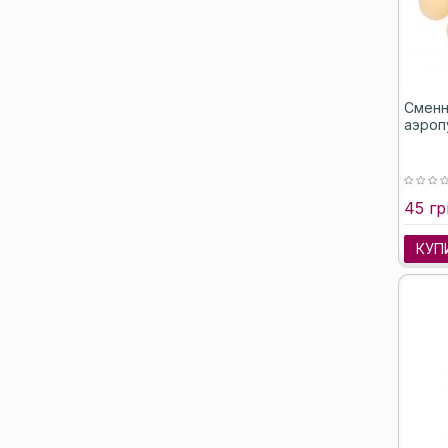
Сменн
аэропу
45 гр
КУП