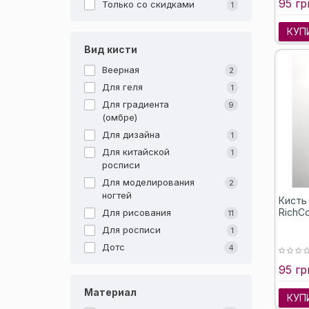
95 гр
Только со cкидками
1
КУП
Вид кисти
Веерная
2
Для геля
1
Для градиента
9
(омбре)
Для дизайна
1
Для китайской
1
росписи
Для моделирования
2
ногтей
Кисть
RichC
Для рисования
11
Для росписи
1
Дотс
4
95 гр
Материал
КУП