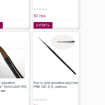
50 грн.
Ь
КУПИТЬ
я дизайна
Кисть для дизайна круглая
к" RichColoR №6,
PNB 14D 4-S, нейлон
7 мм