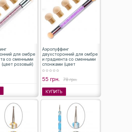
инг
Аэропуффинг
онний для омбре
двухсторонний для омбре
нта со сменными
и градиента со сменными
 (цвет розовый)
спонжами (цвет
фиолетовый)
55 грн.
78 грн.
Ь
КУПИТЬ