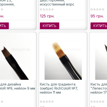
loR 2.2,
двусторонняя,
оронняя,
искусственный ворс
ственный ворс
рн.
125 грн.
95 грн.
ИТЬ
КУПИТЬ
КУПИТ
 для дизайна
Кисть для градиента
Кисть дл
oloR №9, нейлон 9 мм
(омбре) RichColoR №7,
"Лепесто
нейлон 11 мм
нейлон 1