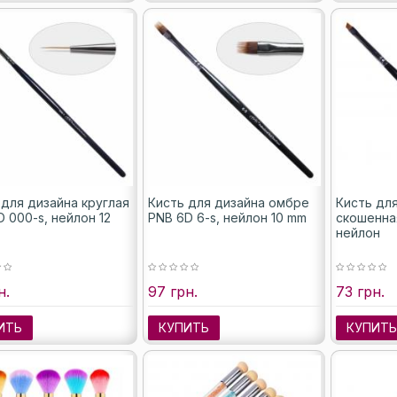
 для дизайна круглая
Кисть для дизайна омбре
Кисть дл
 000-s, нейлон 12
PNB 6D 6-s, нейлон 10 mm
скошенная
нейлон
н.
97 грн.
73 грн.
ИТЬ
КУПИТЬ
КУПИТ