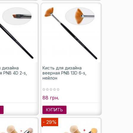
я дизайна
Кисть для дизайна
 PNB 4D 2-s,
веерная PNB 13D 6-s,
нейлон
88 грн.
Ь
КУПИТЬ
- 29%