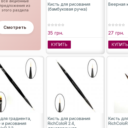
Все акционные
Кисть для рисования
Веерная 
предложения из
(бамбуковая ручка)
этого раздела
Смотреть
35 грн.
27 грн.
КУПИТЬ
КУПИТ
 для градиента,
Кисть для рисования
Кисть дл
 и рисования
RichColoR 2.4,
RichColoR