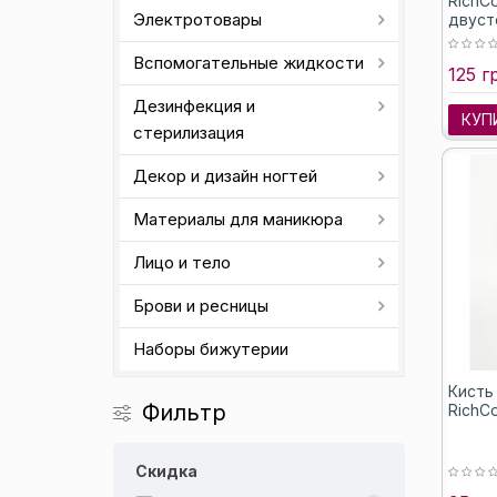
RichCo
Электротовары
двуст
искус
Вспомогательные жидкости
125 г
Дезинфекция и
КУП
стерилизация
Декор и дизайн ногтей
Материалы для маникюра
Лицо и тело
Брови и ресницы
Наборы бижутерии
Кисть
Фильтр
RichC
Скидка