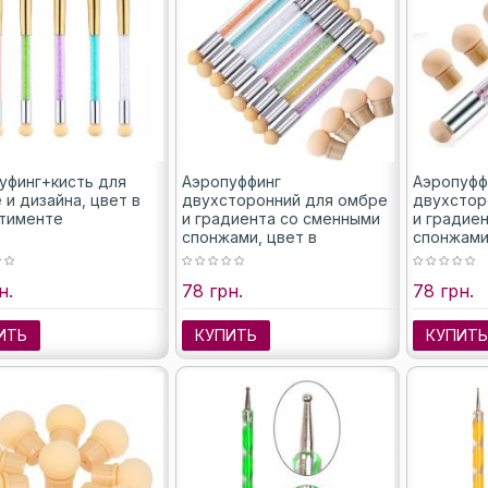
уфинг+кисть для
Аэропуффинг
Аэропуфф
 и дизайна, цвет в
двухсторонний для омбре
двухстор
тименте
и градиента со сменными
и градие
спонжами, цвет в
спонжами
ассортименте
н.
78 грн.
78 грн.
ИТЬ
КУПИТЬ
КУПИТ