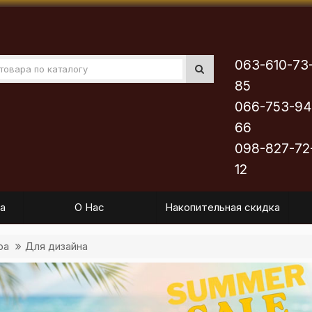
063-610-73
85
066-753-94
66
098-827-72
12
а
О Нас
Накопительная скидка
ра
Для дизайна