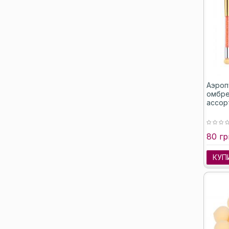
Аэроп
омбре
ассор
80 гр
КУП