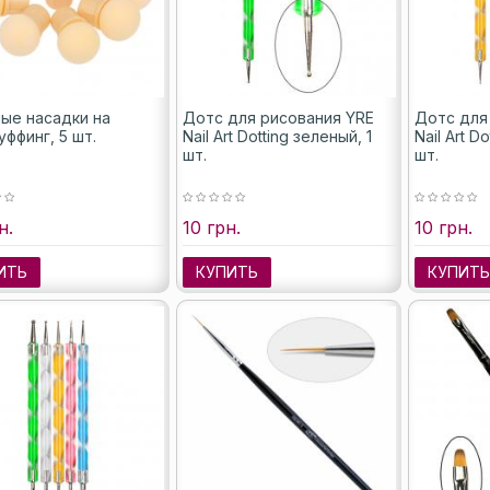
ые насадки на
Дотс для рисования YRE
Дотс для
ффинг, 5 шт.
Nail Art Dotting зеленый, 1
Nail Art D
шт.
шт.
н.
10 грн.
10 грн.
ИТЬ
КУПИТЬ
КУПИТ