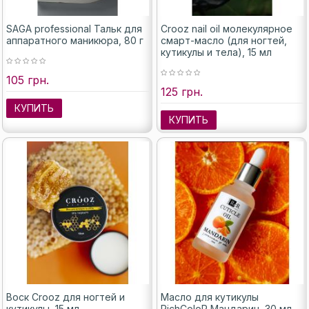
SAGA professional Тальк для
Crooz nail oil молекулярное
аппаратного маникюра, 80 г
смарт-масло (для ногтей,
кутикулы и тела), 15 мл
105 грн.
125 грн.
КУПИТЬ
КУПИТЬ
Воск Crooz для ногтей и
Масло для кутикулы
кутикулы, 15 мл
RichColoR Мандарин, 30 мл