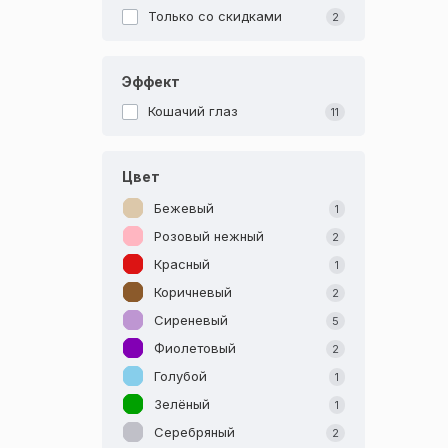
Только со cкидками
2
Эффект
Кошачий глаз
11
Цвет
Бежевый
1
Розовый нежный
2
Красный
1
Коричневый
2
Сиреневый
5
Фиолетовый
2
Голубой
1
Зелёный
1
Серебряный
2