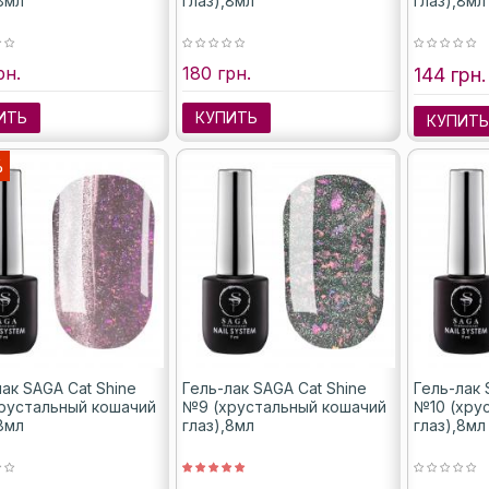
8мл
глаз),8мл
глаз),8мл
рн.
180 грн.
144 грн.
ИТЬ
КУПИТЬ
КУПИТ
%
ак SAGA Cat Shine
Гель-лак SAGA Cat Shine
Гель-лак 
рустальный кошачий
№9 (хрустальный кошачий
№10 (хру
8мл
глаз),8мл
глаз),8мл