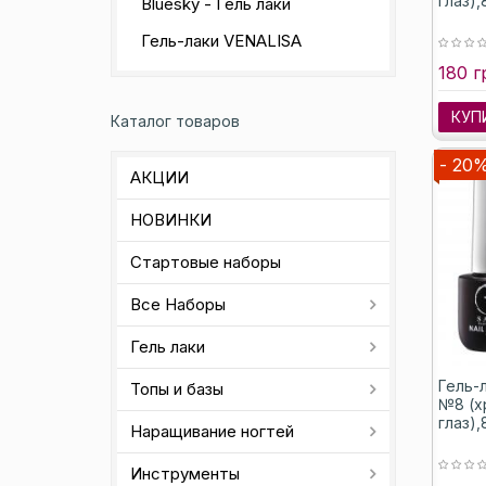
глаз),
Bluesky - Гель лаки
Гель-лаки VENALISA
180 г
КУП
Каталог товаров
- 20
АКЦИИ
НОВИНКИ
Стартовые наборы
Все Наборы
Гель лаки
Гель-л
Топы и базы
№8 (х
глаз),
Наращивание ногтей
Инструменты