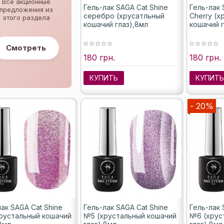
Все акционные
Гель-лак SAGA Cat Shine
Гель-лак 
предложения из
серебро (хрусатльный
Cherry (х
этого раздела
кошачий глаз),8мл
кошачий г
Смотреть
180 грн.
180 грн.
КУПИТЬ
КУПИТ
- 20%
ак SAGA Cat Shine
Гель-лак SAGA Cat Shine
Гель-лак 
рустальный кошачий
№5 (хрустальный кошачий
№6 (хрус