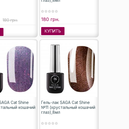
глаз),8мл
180 грн.
180 грн.
КУПИТЬ
Ь
SAGA Cat Shine
Гель-лак SAGA Cat Shine
стальный кошачий
№11 (хрустальный кошачий
глаз),8мл