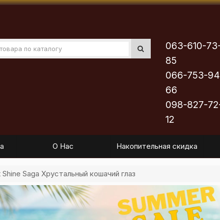
063-610-73
85
066-753-94
66
098-827-72
12
а
О Нас
Накопительная скидка
 Shine Saga Хрустальный кошачий глаз