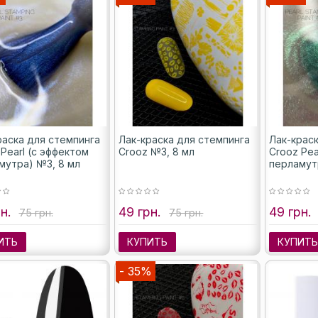
раска для стемпинга
Лак-краска для стемпинга
Лак-крас
Pearl (с эффектом
Crooz №3, 8 мл
Crooz Pea
мутра) №3, 8 мл
перламут
н.
49 грн.
49 грн.
75 грн.
75 грн.
ИТЬ
КУПИТЬ
КУПИТ
- 35%