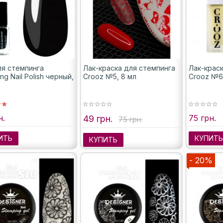
ля стемпинга
Лак-краска для стемпинга
Лак-крас
ng Nail Polish черный,
Crooz №5, 8 мл
Crooz №6
н.
75 грн.
49 грн.
75 грн.
ИТЬ
КУПИТ
КУПИТЬ
- 20%