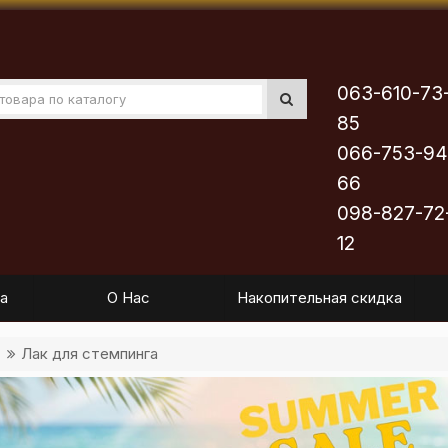
063-610-73
85
066-753-94
66
098-827-72
12
а
О Нас
Накопительная скидка
Лак для стемпинга