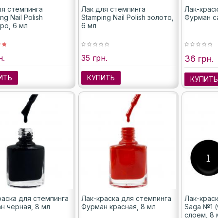
ля стемпинга
Лак для стемпинга
Лак-крас
ng Nail Polish
Stamping Nail Polish золото,
Фурман с
ро, 6 мл
6 мл
н.
35 грн.
36 грн.
ИТЬ
КУПИТЬ
КУПИТ
раска для стемпинга
Лак-краска для стемпинга
Лак-крас
н черная, 8 мл
Фурман красная, 8 мл
Saga №1 (
слоем, 8 