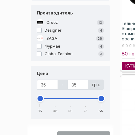
Производитель
Crooz
10
Гель-
Stampi
Designer
4
стэмп
SAGA
роспи
29
мл
Фурман
4
80 гр
Global Fashion
3
КУП
Цена
-
грн.
35
48
60
73
85