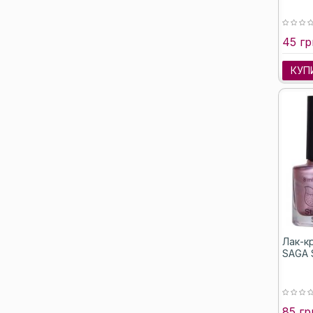
45 гр
КУП
Лак-к
SAGA 
85 гр