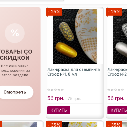
- 25%
- 25%
%
ТОВАРЫ СО
СКИДКОЙ
Все акционные
Лак-краска для стемпинга
Лак-крас
предложения из
Crooz №1, 8 мл
Crooz №2
этого раздела
Смотреть
56 грн.
56 грн.
75 грн.
КУПИТЬ
КУПИТ
%
- 35%
- 35%