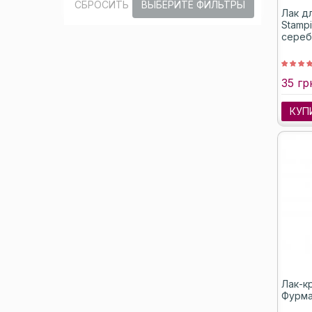
СБРОСИТЬ
ВЫБЕРИТЕ ФИЛЬТРЫ
Лак д
Stampi
сереб
35 гр
КУП
Лак-к
Фурма