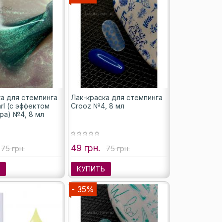
ка для стемпинга
Лак-краска для стемпинга
rl (с эффектом
Crooz №4, 8 мл
ра) №4, 8 мл
49 грн.
75 грн.
75 грн.
Ь
КУПИТЬ
- 35%