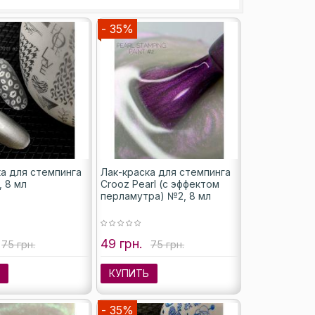
- 35%
ка для стемпинга
Лак-краска для стемпинга
, 8 мл
Crooz Pearl (с эффектом
перламутра) №2, 8 мл
49 грн.
75 грн.
75 грн.
Ь
КУПИТЬ
- 35%