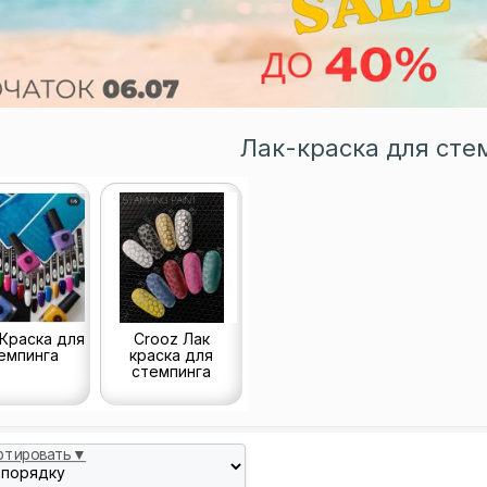
Лак-краска для сте
Краска для
Crooz Лак
емпинга
краска для
стемпинга
ртировать▼