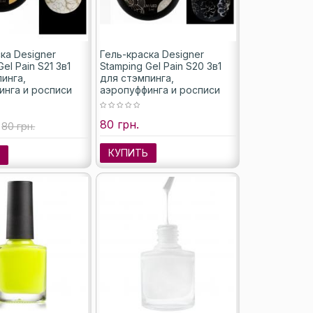
ка Designer
Гель-краска Designer
el Pain S21 3в1
Stamping Gel Pain S20 3в1
инга,
для стэмпинга,
инга и росписи
аэропуффинга и росписи
ото), 5 мл
(цвет серебро), 5 мл
80 грн.
80 грн.
КУПИТЬ
Ь