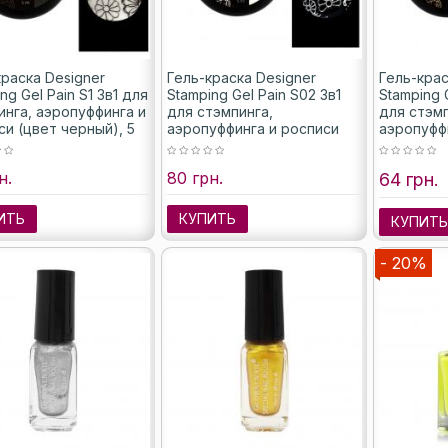
краска Designer
Гель-краска Designer
Гель-крас
ng Gel Pain S1 3в1 для
Stamping Gel Pain S02 3в1
Stamping G
инга, аэропуффинга и
для стэмпинга,
для стэмп
си (цвет черный), 5
аэропуффинга и росписи
аэропуфф
(цвет белый), 5 мл
(цвет зол
н.
80 грн.
64 грн.
ИТЬ
КУПИТЬ
КУПИТ
- 20%