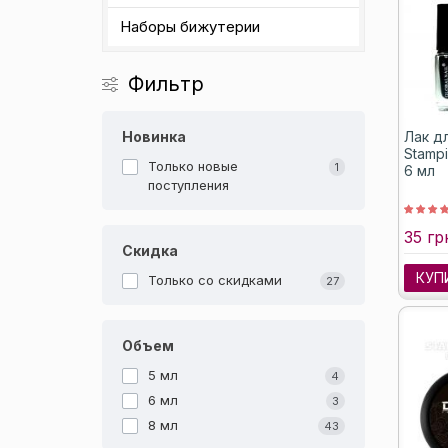
Наборы бижутерии
Фильтр
Новинка
Лак д
Stampi
Только новые
1
6 мл
поступления
35 гр
Скидка
КУП
Только со cкидками
27
Объем
5 мл
4
6 мл
3
8 мл
43