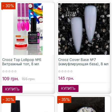
- 30%
Crooz Top Lollipop №6
Crooz Cover Base №7
Витражный топ, 8 мл
(камуфлирующая база), 8 мл
145 грн.
109 грн.
155 грн.
КУПИТЬ
КУПИТЬ
- 30%
- 35%