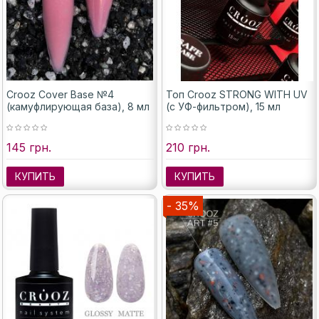
Crooz Cover Base №4
Топ Crooz STRONG WITH UV
(камуфлирующая база), 8 мл
(с УФ-фильтром), 15 мл
145 грн.
210 грн.
КУПИТЬ
КУПИТЬ
- 35%