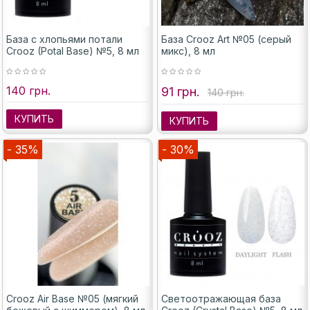
База с хлопьями потали
База Crooz Art №05 (серый
Crooz (Potal Base) №5, 8 мл
микс), 8 мл
140 грн.
91 грн.
140 грн.
КУПИТЬ
КУПИТЬ
- 35%
- 30%
Crooz Air Base №05 (мягкий
Светоотражающая база