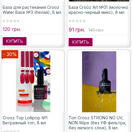
База для растекания Crooz
База Crooz Art №01 (молочно
Water Base №3 (белая), 8 мл
красно-черный микс), 8 мл
120 грн.
91 грн.
140 грн.
КУПИТЬ
КУПИТЬ
- 30%
Crooz Top Lollipop №1
Топ Crooz STRONG NO UV,
Витражный топ, 8 мл
NON Wipe (без УФ-фильтра,
без липкого слоя), 8 мл