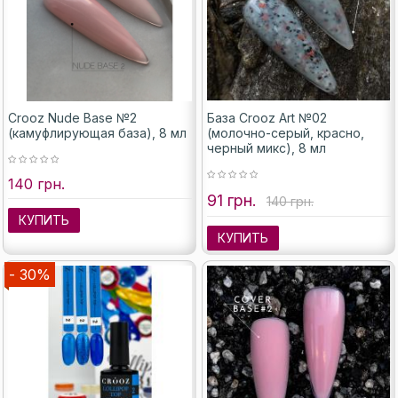
Crooz Nude Base №2
База Crooz Art №02
(камуфлирующая база), 8 мл
(молочно-серый, красно,
черный микс), 8 мл
140 грн.
91 грн.
140 грн.
КУПИТЬ
КУПИТЬ
- 30%