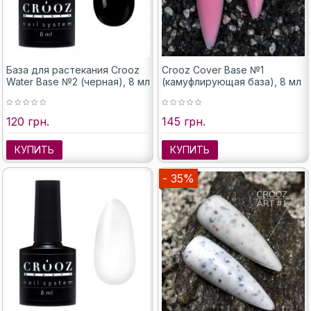
База для растекания Crooz
Crooz Cover Base №1
Water Base №2 (черная), 8 мл
(камуфлирующая база), 8 мл
120 грн.
145 грн.
КУПИТЬ
КУПИТЬ
- 35%