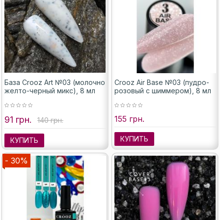
База Crooz Art №03 (молочно
Crooz Air Base №03 (пудро-
желто-черный микс), 8 мл
розовый с шиммером), 8 мл
155 грн.
91 грн.
140 грн.
КУПИТЬ
КУПИТЬ
- 30%