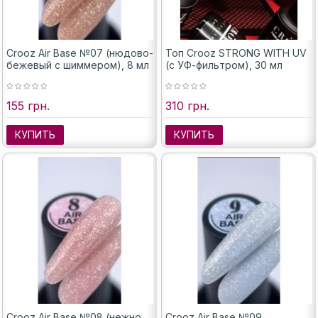
Crooz Air Base №07 (нюдово-
Топ Crooz STRONG WITH UV
бежевый с шиммером), 8 мл
(с УФ-фильтром), 30 мл
155 грн.
310 грн.
КУПИТЬ
КУПИТЬ
Crooz Air Base №08 (нежно
Crooz Air Base №09