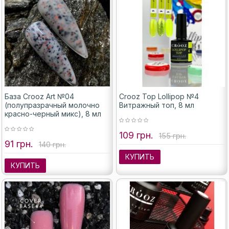
База Crooz Art №04
Crooz Top Lollipop №4
(полупразрачный молочно
Витражный топ, 8 мл
красно-черный микс), 8 мл
109 грн.
155 грн.
91 грн.
140 грн.
КУПИТЬ
КУПИТЬ