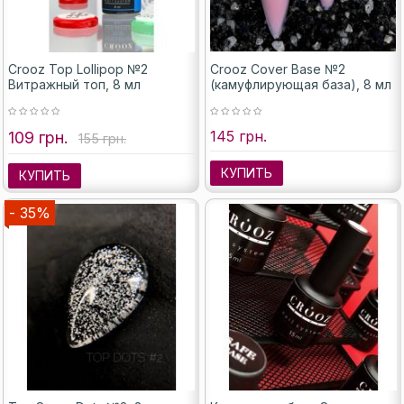
Crooz Top Lollipop №2
Crooz Cover Base №2
Витражный топ, 8 мл
(камуфлирующая база), 8 мл
145 грн.
109 грн.
155 грн.
КУПИТЬ
КУПИТЬ
- 35%