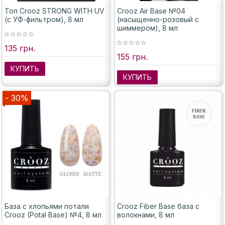
Топ Crooz STRONG WITH UV
Crooz Air Base №04
(с УФ-фильтром), 8 мл
(насыщенно-розовый с
шиммером), 8 мл
135 грн.
155 грн.
КУПИТЬ
КУПИТЬ
- 30%
База с хлопьями потали
Crooz Fiber Base база с
Crooz (Potal Base) №4, 8 мл
волокнами, 8 мл