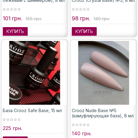
бежевый с шиммером), 8 мл
Crooz (Crystal Base) №5, 8 мл
101 грн.
98 грн.
155 грн.
140 грн.
КУПИТЬ
КУПИТЬ
База Crooz Safe Base, 15 мл
Crooz Nude Base №5
(камуфлирующая база), 8 мл
225 грн.
140 грн.