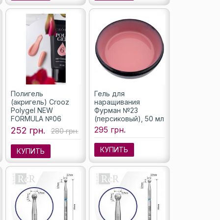
Полигель
Гель для
(акригель) Crooz
наращивания
Polygel NEW
Фурман №23
FORMULA №06
(персиковый), 50 мл
nude, 30 мл
295 грн.
252 грн.
280 грн.
КУПИТЬ
КУПИТЬ