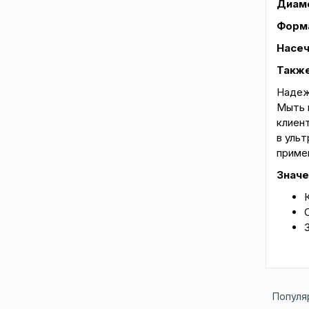
Диаме
Форм
Насеч
Также
Надеж
Мыть 
клиен
в ульт
приме
Значе
Популя