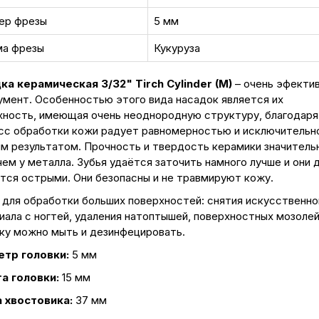
ер фрезы
5 мм
а фрезы
Кукуруза
ка керамическая 3/32" Tirch Cylinder (M)
– очень эфекти
умент. Особенностью этого вида насадок является их
хность, имеющая очень неоднородную структуру, благодаря
сс обработки кожи радует равномерностью и исключительн
им результатом. Прочность и твердость керамики значитель
ем у металла. Зубья удаётся заточить намного лучше и они 
тся острыми. Они безопасны и не травмируют кожу.
 для обработки больших поверхностей: снятия искусственно
ала с ногтей, удаления натоптышей, поверхностных мозолей 
ку можно мыть и дезинфецировать.
тр головки:
5 мм
а головки:
15 мм
 хвостовика:
37 мм