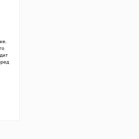
ке.
го
одит
еред