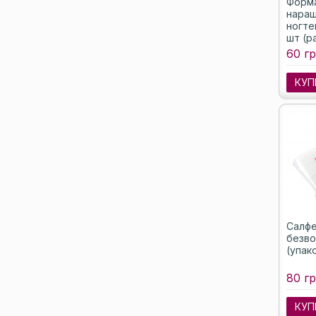
Форм
наращ
ногте
шт (р
60 гр
КУП
Салфе
безв
(упако
80 гр
КУП