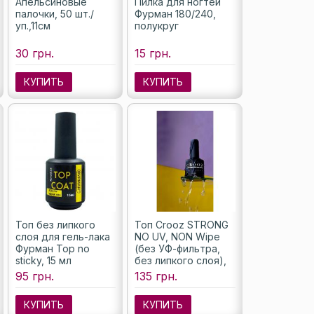
Апельсиновые
Пилка для ногтей
палочки, 50 шт./
Фурман 180/240,
уп.,11см
полукруг
30 грн.
15 грн.
КУПИТЬ
КУПИТЬ
Топ без липкого
Топ Crooz STRONG
слоя для гель-лака
NO UV, NON Wipe
Фурман Top no
(без УФ-фильтра,
sticky, 15 мл
без липкого слоя),
8 мл
95 грн.
135 грн.
КУПИТЬ
КУПИТЬ