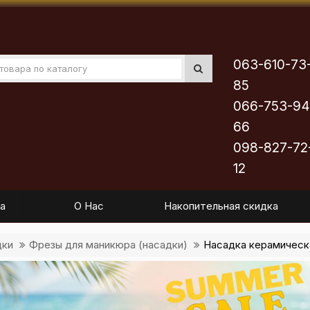
063-610-73
85
066-753-94
66
098-827-72
12
а
О Нас
Накопительная скидка
дки
Фрезы для маникюра (насадки)
Насадка керамическая