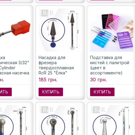
ка
Насадка для
Подставка для
ическая 3/32"
фрезера
кистей с палитрой
Cylinder
твердосплавная
(цвет в
расная насечка
RcR 25 "Ёлка"
ассортименте)
(насечка синяя), 6
н.
185 грн.
30 грн.
мм
ИТЬ
КУПИТЬ
КУПИТЬ