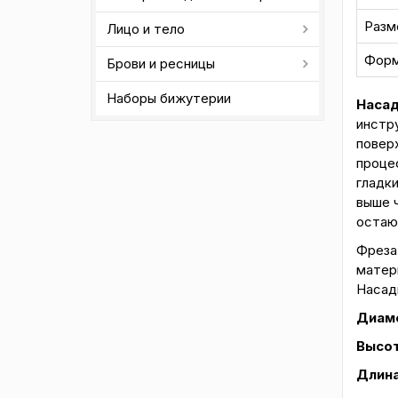
Разм
Лицо и тело
Форм
Брови и ресницы
Наборы бижутерии
Насад
инстр
повер
проце
гладк
выше ч
остаю
Фреза
матери
Насад
Диаме
Высот
Длина