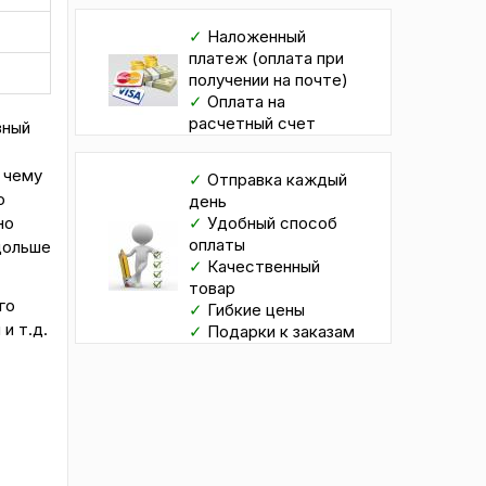
✓
Наложенный
платеж (оплата при
получении на почте)
✓
Оплата на
расчетный счет
вный
 чему
✓
Отправка каждый
о
день
но
✓
Удобный способ
оплаты
дольше
✓
Качественный
товар
го
✓
Гибкие цены
и т.д.
✓
Подарки к заказам