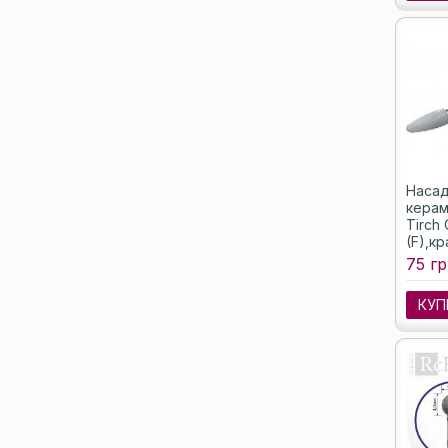
Насад
керам
Tirch 
(F),к
75 гр
КУП