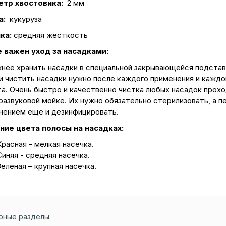
тр хвостовика:
2 мм
а:
кукуруза
ка:
средняя жесткость
 важен уход за насадками:
нее хранить насадки в специальной закрывающейся подстав
и чистить насадки нужно после каждого применения и каждо
та. Очень быстро и качественно чистка любых насадок прох
развуковой мойке. Их нужно обязательно стерилизовать, а п
нением еще и дезинфицировать.
ние цвета полосы на насадках:
Красная - мелкая насечка.
Синяя - средняя насечка.
Зеленая – крупная насечка.
рные разделы