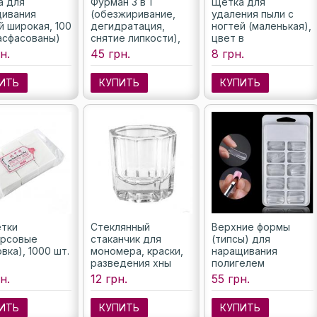
а для
Фурман 3 в 1
Щетка для
ивания
(обезжиривание,
удаления пыли с
й широкая, 100
дегидратация,
ногтей (маленькая),
асфасованы)
снятие липкости),
цвет в
100 мл
ассортименте
н.
45 грн.
8 грн.
ИТЬ
КУПИТЬ
КУПИТЬ
тки
Стеклянный
Верхние формы
орсовые
стаканчик для
(типсы) для
вка), 1000 шт.
мономера, краски,
наращивания
разведения хны
полигелем
(акригелем), 100
н.
12 грн.
55 грн.
шт./уп.
ИТЬ
КУПИТЬ
КУПИТЬ