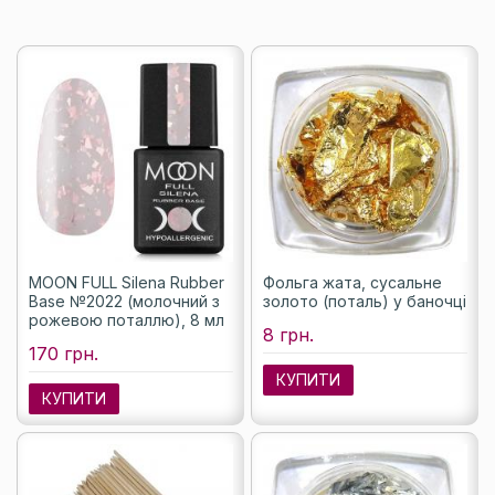
MOON FULL Silena Rubber
Фольга жата, сусальне
Base №2022 (молочний з
золото (поталь) у баночці
рожевою поталлю), 8 мл
8 грн.
170 грн.
КУПИТИ
КУПИТИ