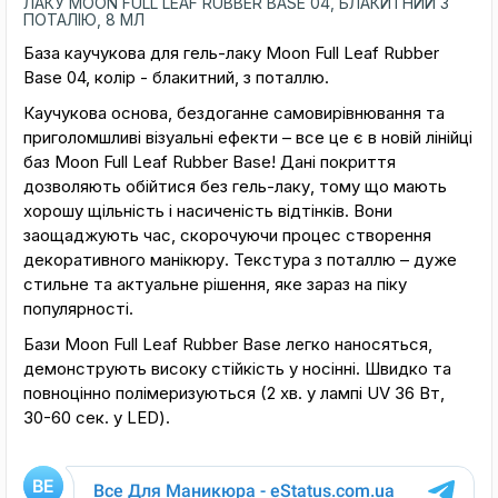
ЛАКУ MOON FULL LEAF RUBBER BASE 04, БЛАКИТНИЙ З
ПОТАЛІЮ, 8 МЛ
База каучукова для гель-лаку Moon Full Leaf Rubber
Base 04, колір - блакитний, з поталлю.
Каучукова основа, бездоганне самовирівнювання та
приголомшливі візуальні ефекти – все це є в новій лінійці
баз Moon Full Leaf Rubber Base! Дані покриття
дозволяють обійтися без гель-лаку, тому що мають
хорошу щільність і насиченість відтінків. Вони
заощаджують час, скорочуючи процес створення
декоративного манікюру. Текстура з поталлю – дуже
стильне та актуальне рішення, яке зараз на піку
популярності.
Бази Moon Full Leaf Rubber Base легко наносяться,
демонструють високу стійкість у носінні. Швидко та
повноцінно полімеризуються (2 хв. у лампі UV 36 Вт,
30-60 сек. у LED).