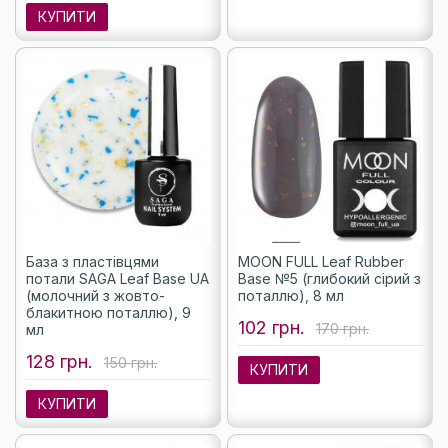
КУПИТИ
База з пластівцями
MOON FULL Leaf Rubber
потали SAGA Leaf Base UA
Base №5 (глибокий сірий з
(молочний з жовто-
поталлю), 8 мл
блакитною поталлю), 9
102 грн.
170 грн.
мл
128 грн.
150 грн.
КУПИТИ
КУПИТИ