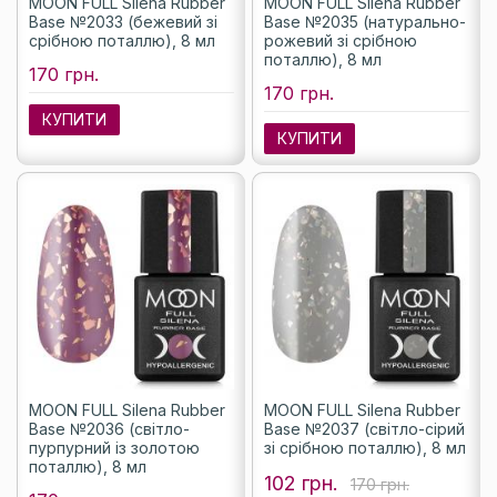
MOON FULL Silena Rubber
MOON FULL Silena Rubber
Base №2033 (бежевий зі
Base №2035 (натурально-
срібною поталлю), 8 мл
рожевий зі срібною
поталлю), 8 мл
170 грн.
170 грн.
КУПИТИ
КУПИТИ
MOON FULL Silena Rubber
MOON FULL Silena Rubber
Base №2036 (світло-
Base №2037 (світло-сірий
пурпурний із золотою
зі срібною поталлю), 8 мл
поталлю), 8 мл
102 грн.
170 грн.