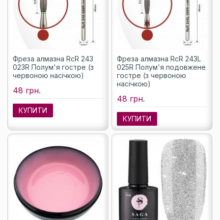
Фреза алмазна RcR 243
Фреза алмазна RcR 243L
023R Полум'я гостре (з
025R Полум'я подовжене
червоною насічкою)
гостре (з червоною
насічкою)
48 грн.
48 грн.
КУПИТИ
КУПИТИ