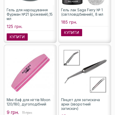
Гель для нарощування
Гель лак Saga Fiery № 1
Фурман №21 (рожевий),15
(світловідбивний), 8 мл
мл
185 грн.
125 грн.
КУПИТИ
КУПИТИ
Міні-баф для нігтів Moon
Пінцет для затискача
120/180, дугоподібний
арки (зворотний
затискач)
9 грн.
11 грн.