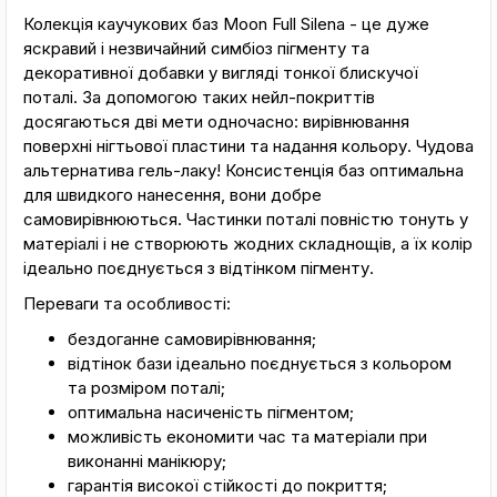
Колекція каучукових баз Moon Full Silena - це дуже
яскравий і незвичайний симбіоз пігменту та
декоративної добавки у вигляді тонкої блискучої
поталі. За допомогою таких нейл-покриттів
досягаються дві мети одночасно: вирівнювання
поверхні нігтьової пластини та надання кольору. Чудова
альтернатива гель-лаку! Консистенція баз оптимальна
для швидкого нанесення, вони добре
самовирівнюються. Частинки поталі повністю тонуть у
матеріалі і не створюють жодних складнощів, а їх колір
ідеально поєднується з відтінком пігменту.
Переваги та особливості:
бездоганне самовирівнювання;
відтінок бази ідеально поєднується з кольором
та розміром поталі;
оптимальна насиченість пігментом;
можливість економити час та матеріали при
виконанні манікюру;
гарантія високої стійкості до покриття;