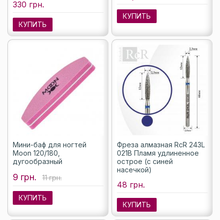
330 грн.
КУПИТЬ
КУПИТЬ
Мини-баф для ногтей
Фреза алмазная RcR 243L
Moon 120/180,
021B Пламя удлиненное
дугообразный
острое (с синей
насечкой)
9 грн.
11 грн.
48 грн.
КУПИТЬ
КУПИТЬ