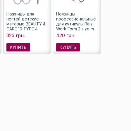
Ножницы для
Ножницы
ногтей детские
профессиональные
матовые BEAUTY &
для кутикулы Raiz
CARE 10 TYPE 4
Work Form 2 size m
SBC-10/4
(SW-2/M)
325 грн.
420 грн.
КУПИТЬ
КУПИТЬ