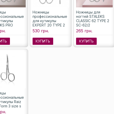
ицы
Ножницы
Ножницы для
ссиональные
профессиональные
ногтей STALEKS
утикулы
для кутикулы
CLASSIC 62 TYPE 2
KS PRO
EXPERT 20 TYPE 2
SC-62/2
T 50 TYPE 1
SE-20/2
рн.
530 грн.
265 грн.
/1
ИТЬ
КУПИТЬ
КУПИТЬ
ицы
ссиональные
утикулы Raiz
orm 3 size s
/S)
рн.