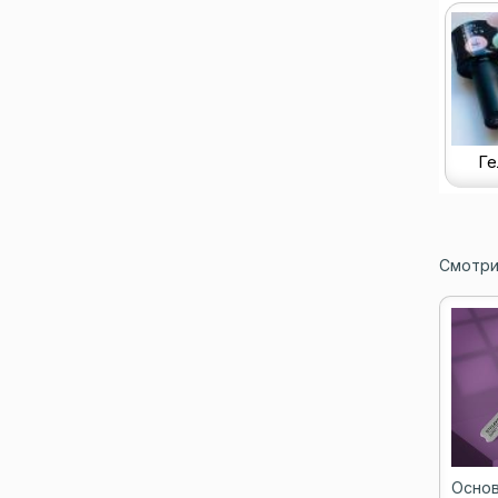
Ге
Смотри
Основ