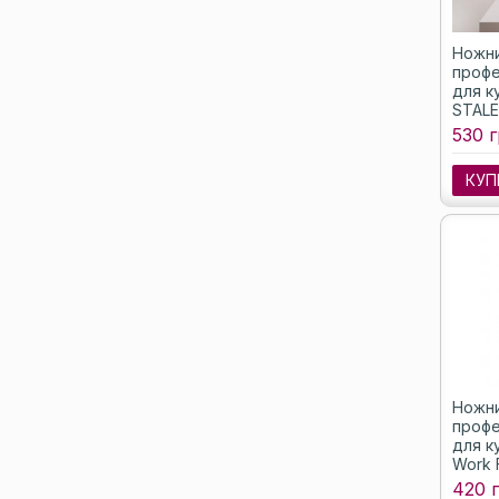
Ножн
профе
для к
STALE
EXPER
530 г
SE-50
КУП
Ножн
профе
для к
Work F
(SW-3
420 г