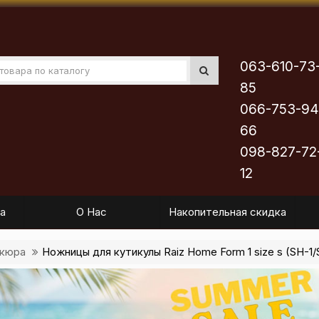
063-610-73
85
066-753-94
66
098-827-72
12
а
О Нас
Накопительная скидка
икюра
Ножницы для кутикулы Raiz Home Form 1 size s (SH-1/