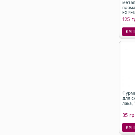
метал
пряма
EXPER
125 г
КУП
Фурма
для с
лака, 
35 гр
КУП