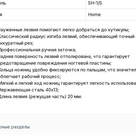
ель
SH-1/S
я
Home
Зауженные лезвия помогают легко добраться до кутикулы;
Классический радиус изгиба лезвий, обеспечивающий точный 
аккуратный рез;
Профессиональная ручная заточка;
Задняя поверхность лезвий отполирована, что гарантирует
предотвращение повреждения ногтевой пластины;
Кольца ножниц удобно фиксируются по пальцам, что значите
облегчает рабочий процесс;
Мягкий и легкий ход ножниц гарантирует легкость использова
Нержавеющая сталь 40х13;
Длина лезвия (режущая часть) 20 мм.
рные разделы