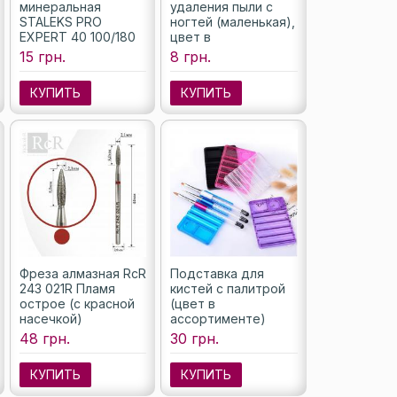
минеральная
удаления пыли с
STALEKS PRO
ногтей (маленькая),
EXPERT 40 100/180
цвет в
грит (полумесяц)
ассортименте
15 грн.
8 грн.
КУПИТЬ
КУПИТЬ
Фреза алмазная RcR
Подставка для
243 021R Пламя
кистей с палитрой
острое (с красной
(цвет в
насечкой)
ассортименте)
48 грн.
30 грн.
КУПИТЬ
КУПИТЬ