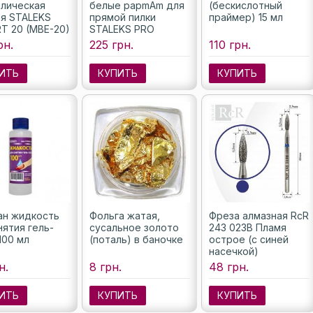
лическая
белые papmAm для
(бескислотный
я STALEKS
прямой пилки
праймер) 15 мл
T 20 (MBE-20)
STALEKS PRO
EXPERT 22 180 грит
рн.
225 грн.
110 грн.
(50 шт)
ИТЬ
КУПИТЬ
КУПИТЬ
н жидкость
Фольга жатая,
Фреза алмазная RcR
нятия гель-
сусальное золото
243 023B Пламя
100 мл
(поталь) в баночке
острое (с синей
насечкой)
н.
8 грн.
48 грн.
ИТЬ
КУПИТЬ
КУПИТЬ