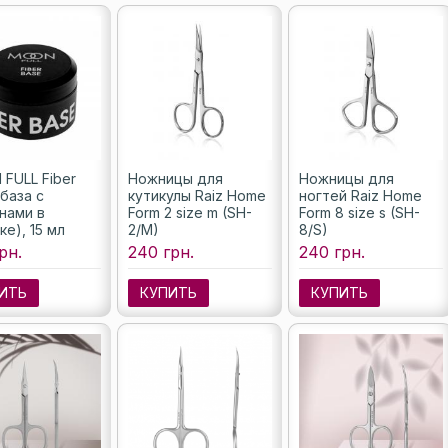
FULL Fiber
Ножницы для
Ножницы для
(база с
кутикулы Raiz Home
ногтей Raiz Home
нами в
Form 2 size m (SH-
Form 8 size s (SH-
ке), 15 мл
2/M)
8/S)
рн.
240 грн.
240 грн.
ИТЬ
КУПИТЬ
КУПИТЬ