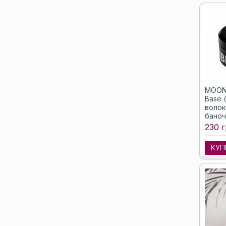
MOON 
Base 
волок
баноч
230 г
КУП