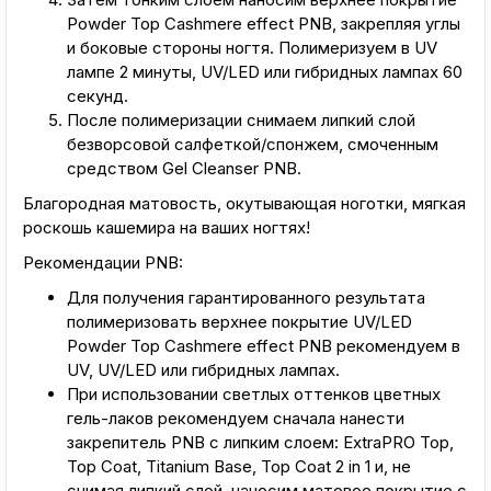
Powder Top Cashmere effect PNB, закрепляя углы
и боковые стороны ногтя. Полимеризуем в UV
лампе 2 минуты, UV/LED или гибридных лампах 60
секунд.
После полимеризации снимаем липкий слой
безворсовой салфеткой/спонжем, смоченным
средством Gel Cleanser PNB.
Благородная матовость, окутывающая ноготки, мягкая
роскошь кашемира на ваших ногтях!
Рекомендации PNB:
Для получения гарантированного результата
полимеризовать верхнее покрытие UV/LED
Powder Top Cashmere effect PNB рекомендуем в
UV, UV/LED или гибридных лампах.
При использовании светлых оттенков цветных
гель-лаков рекомендуем сначала нанести
закрепитель PNB с липким слоем: ExtraPRO Top,
Top Coat, Titanium Base, Top Coat 2 in 1 и, не
снимая липкий слой, наносим матовое покрытие с