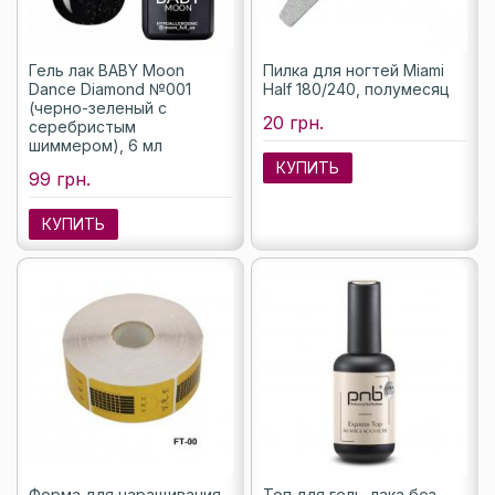
Гель лак BABY Moon
Пилка для ногтей Miami
Dance Diamond №001
Half 180/240, полумесяц
(черно-зеленый с
20 грн.
серебристым
шиммером), 6 мл
КУПИТЬ
99 грн.
КУПИТЬ
Форма для наращивания
Топ для гель-лака без