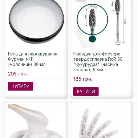
Гель для нарощування
Насадка для фрезера
Фурман №11
твердосплавна RcR 30
(молочний),30 мл
"Кукурудза" (насічка
зелена), 6 мм
205 грн.
185 грн.
КУПИТИ
КУПИТИ