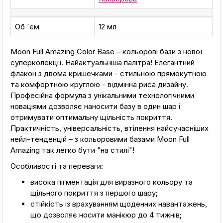
Об `єм
12 мл
Moon Full Amazing Color Base – кольорові бази з нової
суперколекції. Найактуальніша палітра! Елегантний
флакон з двома кришечками - стильною прямокутною
та комфортною круглою - відмінна риса дизайну.
Професійна формула з унікальними технологічними
новаціями дозволяє наносити базу в один шар і
отримувати оптимальну щільність покриття.
Практичність, універсальність, втілення найсучасніших
нейл-тенденцій – з кольоровими базами Moon Full
Amazing так легко бути "на стилі"!
Особливості та переваги:
висока пігментація для виразного кольору та
щільного покриття з першого шару;
стійкість із врахуванням щоденних навантажень,
що дозволяє носити манікюр до 4 тижнів;