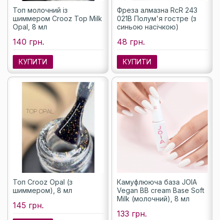
Топ молочний із
Фреза алмазна RcR 243
шиммером Crooz Top Milk
021B Полум'я гостре (з
Opal, 8 мл
синьою насічкою)
140 грн.
48 грн.
КУПИТИ
КУПИТИ
Топ Crooz Opal (з
Камуфлююча база JOIA
шиммером), 8 мл
Vegan BB cream Base Soft
Milk (молочний), 8 мл
145 грн.
133 грн.