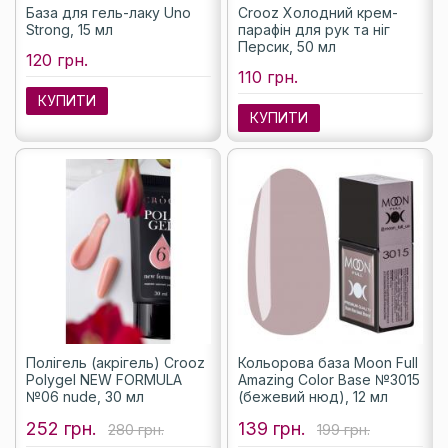
База для гель-лаку Uno
Crooz Холодний крем-
Strong, 15 мл
парафін для рук та ніг
Персик, 50 мл
120 грн.
110 грн.
КУПИТИ
КУПИТИ
Полігель (акрігель) Crooz
Кольорова база Moon Full
Polygel NEW FORMULA
Amazing Color Base №3015
№06 nude, 30 мл
(бежевий нюд), 12 мл
252 грн.
139 грн.
280 грн.
199 грн.