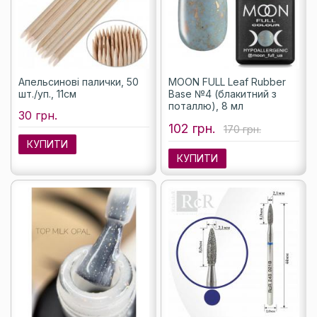
Апельсинові палички, 50
MOON FULL Leaf Rubber
шт./уп., 11см
Base №4 (блакитний з
поталлю), 8 мл
30 грн.
102 грн.
170 грн.
КУПИТИ
КУПИТИ