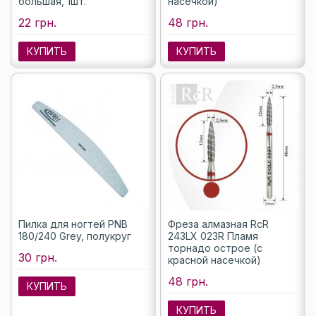
большая, 1шт.
насечкой)
22 грн.
48 грн.
КУПИТЬ
КУПИТЬ
Пилка для ногтей PNB
Фреза алмазная RcR
180/240 Grey, полукруг
243LX 023R Пламя
торнадо острое (с
30 грн.
красной насечкой)
48 грн.
КУПИТЬ
КУПИТЬ