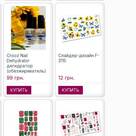
Crooz Nail
Слайдер-дизайн F-
Dehydrator
3115
дегидратор
(обезжириватель)
для ногтей, 15 мл
99 грн.
12 грн.
КУПИТЬ
КУПИТЬ