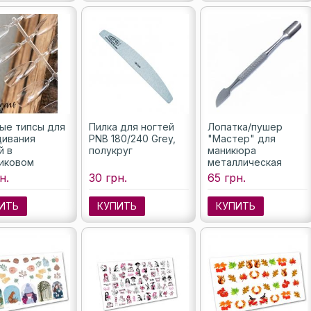
ые типсы для
Пилка для ногтей
Лопатка/пушер
ивания
PNB 180/240 Grey,
"Мастер" для
й в
полукруг
маникюра
иковом
металлическая
йнере
н.
30 грн.
65 грн.
аль), 240 шт.
ИТЬ
КУПИТЬ
КУПИТЬ