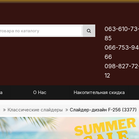
063-610-73
85
066-753-94
66
098-827-72
12
а
О Нас
Накопительная скидка
ы
Классические слайдеры
Слайдер-дизайн F-256 (3377)