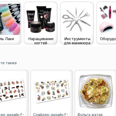
ль Лаки
Наращивание
Инструменты
Оборудо
ногтей
для маникюра
те также
ер-дизайн F-
Слайдер-дизайн F-
Фольга жатая,