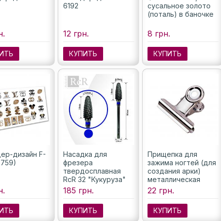
6192
сусальное золото
(поталь) в баночке
н.
12 грн.
8 грн.
ИТЬ
КУПИТЬ
КУПИТЬ
ер-дизайн F-
Насадка для
Прищепка для
3759)
фрезера
зажима ногтей (для
твердосплавная
создания арки)
RcR 32 "Кукуруза"
металлическая
(насечка синяя), 6
большая, 1шт.
н.
185 грн.
22 грн.
мм
ИТЬ
КУПИТЬ
КУПИТЬ