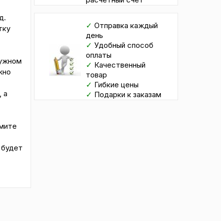
д.
✓
Отправка каждый
тку
день
✓
Удобный способ
оплаты
нужном
✓
Качественный
жно
товар
✓
Гибкие цены
 а
✓
Подарки к заказам
имите
 будет