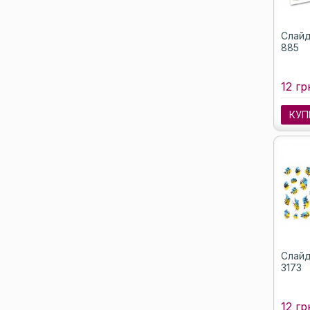
Слайд
885
12 гр
КУП
Слайд
3173
12 гр