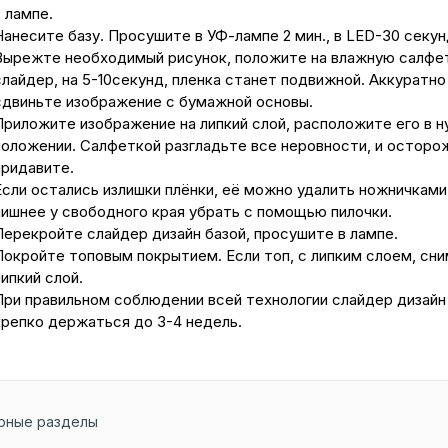
 лампе.
Нанесите базу. Просушите в УФ-лампе 2 мин., в LED-30 секун
Вырежте необходимый рисунок, положите на влажную салфе
слайдер, на 5-10секунд, пленка станет подвижной. Аккуратно
сдвиньте изображение с бумажной основы.
Приложите изображение на липкий слой, расположите его в 
положении. Салфеткой разгладьте все неровности, и осторо
придавите.
Если остались излишки плёнки, её можно удалить ножничками,
лишнее у свободного края убрать с помощью пилочки.
Перекройте слайдер дизайн базой, просушите в лампе.
Покройте топовым покрытием. Если топ, с липким слоем, сн
ипкий слой.
При правильном соблюдении всей технологии слайдер дизайн
крепко держаться до 3-4 недель.
рные разделы