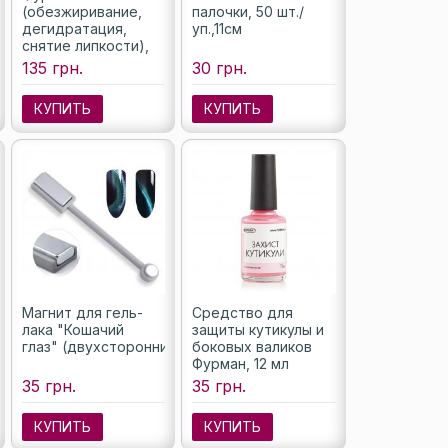
(обезжиривание,
палочки, 50 шт./
дегидратация,
уп.,11см
снятие липкости),
500мл
135 грн.
30 грн.
КУПИТЬ
КУПИТЬ
Магнит для гель-
Средство для
лака "Кошачий
защиты кутикулы и
глаз" (двухсторонний)
боковых валиков
Фурман, 12 мл
35 грн.
35 грн.
КУПИТЬ
КУПИТЬ