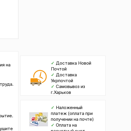
✓
Доставка Новой
ия на
Почтой
✓
Доставка
Укрпочтой
труда.
✓
Самовывоз из
г.Харьков
✓
Наложенный
платеж (оплата при
рытие.
получении на почте)
✓
Оплата на
сушите
расчетный счет