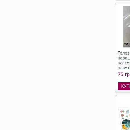
Гелев
наращ
ногте
пласт
конте
75 гр
(Минд
КУП