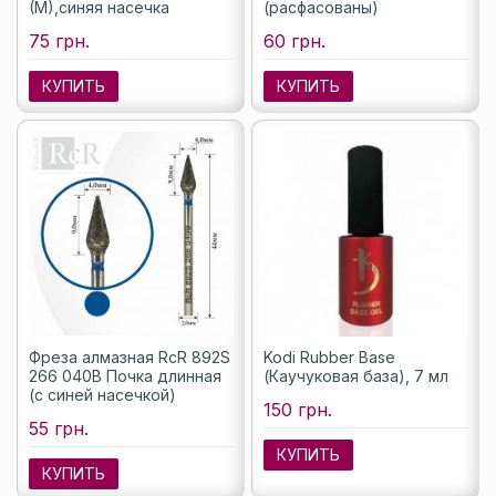
(M),синяя насечка
(расфасованы)
75 грн.
60 грн.
КУПИТЬ
КУПИТЬ
Фреза алмазная RcR 892S
Kodi Rubber Base
266 040B Почка длинная
(Каучуковая база), 7 мл
(с синей насечкой)
150 грн.
55 грн.
КУПИТЬ
КУПИТЬ