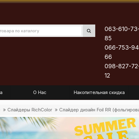
063-610-73
85
066-753-94
66
098-827-72
12
а
О Нас
Накопительная скидка
ы
Слайдеры RichColor
Слайдер дизайн Foil RR (фольгиров