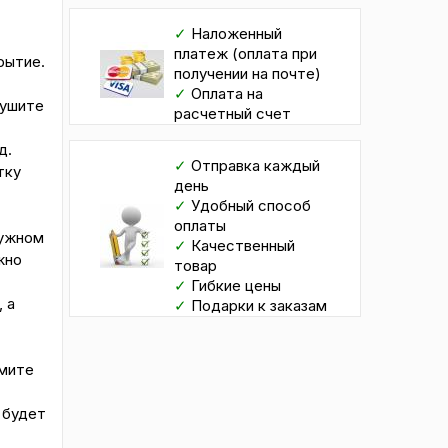
✓
Наложенный
платеж (оплата при
рытие.
получении на почте)
✓
Оплата на
сушите
расчетный счет
д.
✓
Отправка каждый
тку
день
✓
Удобный способ
оплаты
нужном
✓
Качественный
жно
товар
✓
Гибкие цены
 а
✓
Подарки к заказам
имите
 будет