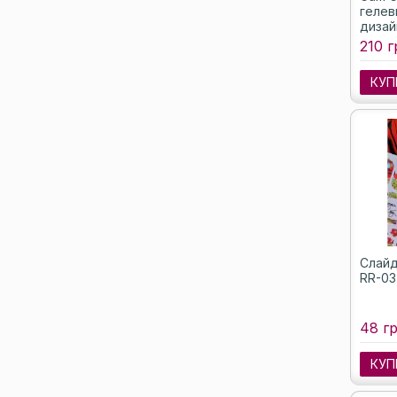
гелев
дизайн
210 г
КУП
Слайд
RR-03
48 гр
КУП