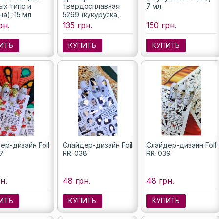
ых типс и
твердосплавная
7 мл
а), 15 мл
5269 (кукурузка,
насечка синяя)
рн.
135 грн.
150 грн.
ИТЬ
КУПИТЬ
КУПИТЬ
ер-дизайн Foil
Слайдер-дизайн Foil
Слайдер-дизайн Foil
7
RR-038
RR-039
н.
48 грн.
48 грн.
ИТЬ
КУПИТЬ
КУПИТЬ