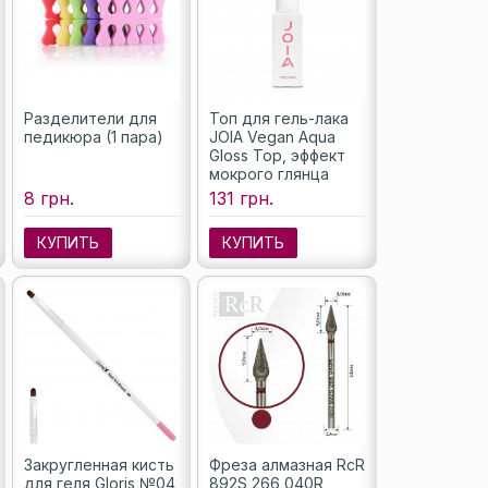
Разделители для
Топ для гель-лака
педикюра (1 пара)
JOIA Vegan Aqua
Gloss Top, эффект
мокрого глянца
(без липкого слоя),
8 грн.
131 грн.
8 мл
КУПИТЬ
КУПИТЬ
Закругленная кисть
Фреза алмазная RcR
для геля Gloris №04
892S 266 040R