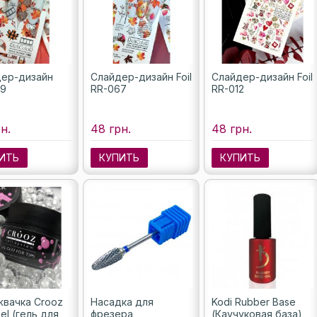
ер-дизайн
Слайдер-дизайн Foil
Слайдер-дизайн Foil
9
RR-067
RR-012
н.
48 грн.
48 грн.
ИТЬ
КУПИТЬ
КУПИТЬ
жвачка Crooz
Насадка для
Kodi Rubber Base
el (гель для
фрезера
(Каучуковая база),