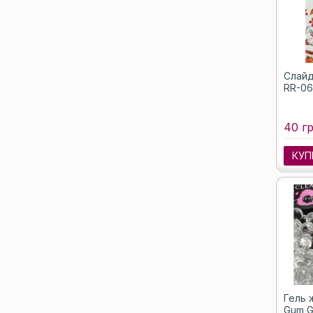
Слайд
RR-06
40 гр
КУП
Гель 
Gum G