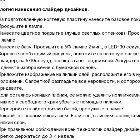
логия нанесения слайдер дизайнов:
На подготовленную ногтевую пластину нанесите базовое пок
Просушите в лампе.
Нанесите цветное покрытие (лучше светлых оттенков). Про
 лампе.
Нанесите базу. Просушите в УФ-лампе 2 мин., в LED-30 секун
Вырежте необходимый рисунок, положите на влажную салфе
слайдер, на 5-10секунд, пленка станет подвижной. Аккуратно
сдвиньте изображение с бумажной основы.
Приложите изображение на липкий слой, расположите его в 
положении. Салфеткой разгладьте все неровности, и осторо
придавите.
Если остались излишки плёнки, её можно удалить ножничками,
лишнее у свободного края убрать с помощью пилочки.
Перекройте слайдер дизайн базой, просушите в лампе.
Покройте топовым покрытием. Если топ, с липким слоем, сн
ипкий слой.
При правильном соблюдении всей технологии слайдер дизайн
крепко держаться до 3-4 недель.