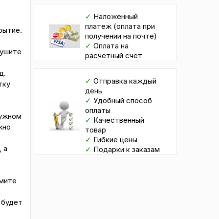
✓
Наложенный
платеж (оплата при
рытие.
получении на почте)
✓
Оплата на
сушите
расчетный счет
д.
✓
Отправка каждый
тку
день
✓
Удобный способ
оплаты
нужном
✓
Качественный
жно
товар
✓
Гибкие цены
 а
✓
Подарки к заказам
имите
 будет