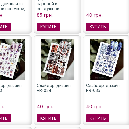
 длинная (с
паровой и
ой насечкой)
воздушной
стерилизации фрез,
н.
85 грн.
40 грн.
75х180 мм, 100 шт.
ИТЬ
КУПИТЬ
КУПИТЬ
ер-дизайн
Слайдер-дизайн
Слайдер-дизайн
3
RR-034
RR-035
н.
40 грн.
40 грн.
ИТЬ
КУПИТЬ
КУПИТЬ