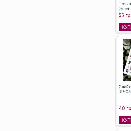
Почка
красн
55 гр
КУП
Слайд
RR-03
40 гр
КУП