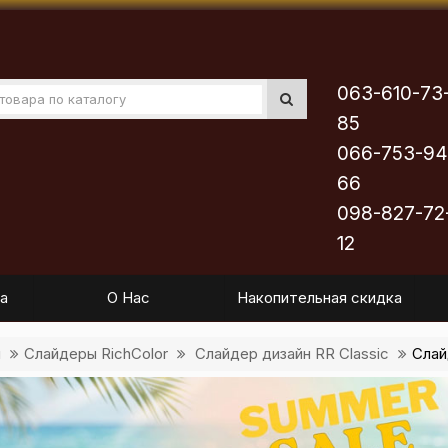
063-610-73
85
066-753-94
66
098-827-72
12
а
О Нас
Накопительная скидка
ы
Слайдеры RichColor
Слайдер дизайн RR Classic
Слай