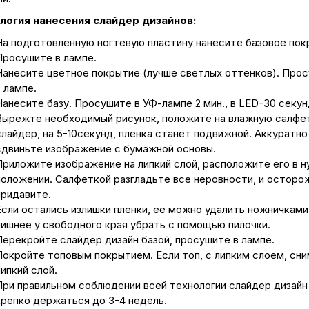
логия нанесения слайдер дизайнов:
На подготовленную ногтевую пластину нанесите базовое пок
Просушите в лампе.
Нанесите цветное покрытие (лучше светлых оттенков). Про
 лампе.
Нанесите базу. Просушите в УФ-лампе 2 мин., в LED-30 секун
Вырежте необходимый рисунок, положите на влажную салфе
слайдер, на 5-10секунд, пленка станет подвижной. Аккуратно
сдвиньте изображение с бумажной основы.
Приложите изображение на липкий слой, расположите его в 
положении. Салфеткой разгладьте все неровности, и осторо
придавите.
Если остались излишки плёнки, её можно удалить ножничками,
лишнее у свободного края убрать с помощью пилочки.
Перекройте слайдер дизайн базой, просушите в лампе.
Покройте топовым покрытием. Если топ, с липким слоем, сн
ипкий слой.
При правильном соблюдении всей технологии слайдер дизайн
крепко держаться до 3-4 недель.