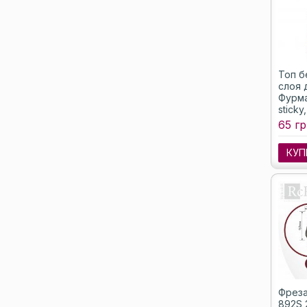
Топ б
слоя 
Фурма
sticky
65 гр
КУП
Фреза
892S 