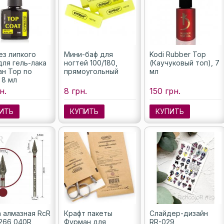
ез липкого
Мини-баф для
Kodi Rubber Top
для гель-лака
ногтей 100/180,
(Каучуковый топ), 7
н Top no
прямоугольный
мл
, 8 мл
н.
8 грн.
150 грн.
ИТЬ
КУПИТЬ
КУПИТЬ
 алмазная RcR
Крафт пакеты
Слайдер-дизайн
266 040R
Фурман для
RR-029