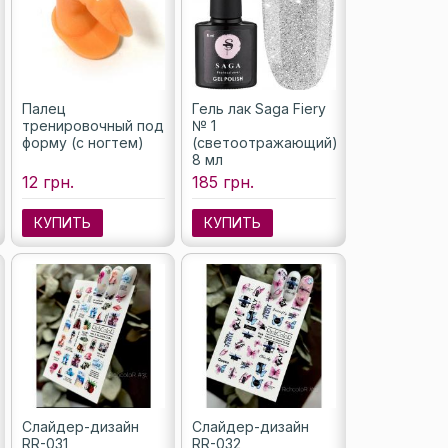
Палец
Гель лак Saga Fiery
тренировочный под
№ 1
форму (с ногтем)
(светоотражающий),
8 мл
12 грн.
185 грн.
КУПИТЬ
КУПИТЬ
Слайдер-дизайн
Слайдер-дизайн
RR-031
RR-032