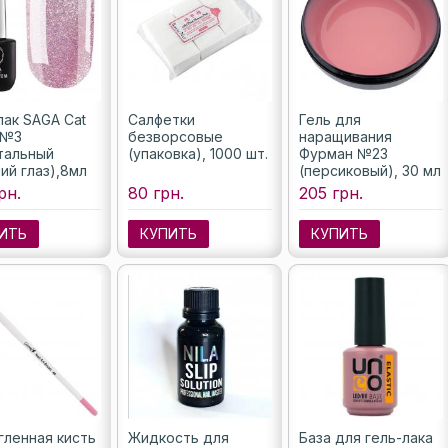
лак SAGA Cat
Салфетки
Гель для
 №3
безворсовые
наращивания
тальный
(упаковка), 1000 шт.
Фурман №23
ий глаз),8мл
(персиковый), 30 мл
рн.
80 грн.
205 грн.
ИТЬ
КУПИТЬ
КУПИТЬ
гленная кисть
Жидкость для
База для гель-лака