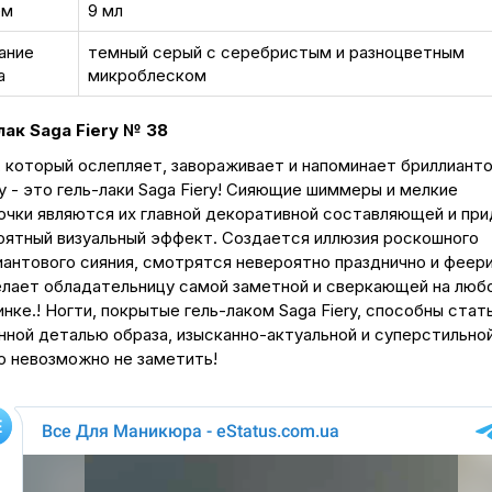
ем
9 мл
ание
темный серый с серебристым и разноцветным
а
микроблеском
лак Saga Fiery № 38
, который ослепляет, завораживает и напоминает бриллиант
 - это гель-лаки Saga Fiery! Сияющие шиммеры и мелкие
очки являются их главной декоративной составляющей и пр
оятный визуальный эффект. Cоздается иллюзия роскошного
иантового сияния, смотрятся невероятно празднично и феери
лает обладательницу самой заметной и сверкающей на любо
нке.! Ногти, покрытые гель-лаком Saga Fiery, способны стат
нной деталью образа, изысканно-актуальной и суперстильной
о невозможно не заметить!