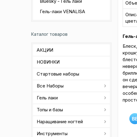
Bluesky - Гель лаки
Объ
Гель-лаки VENALISA
Опис
цвет
Каталог товаров
Гель-
Блеск
АКЦИИ
крошку
блест
НОВИНКИ
невер
брилл
Стартовые наборы
он сде
Все Наборы
вечери
особе
Гель лаки
прост
Топы и базы
Наращивание ногтей
Инструменты