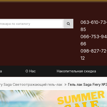
063-610-73
85
066-753-94
66
098-827-72
12
а
О Нас
Накопительная скидка
ery Saga Светоотражающий гель-лак
Гель лак Saga Fiery 