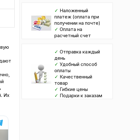
✓
Наложенный
платеж (оплата при
получении на почте)
✓
Оплата на
расчетный счет
овую
✓
Отправка каждый
день
идают
✓
Удобный способ
оплаты
чно,
✓
Качественный
й
товар
ь
✓
Гибкие цены
. Их
✓
Подарки к заказам