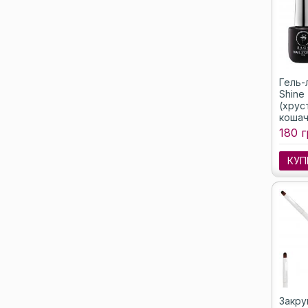
Гель-
Shine
(хрус
кошач
180 г
КУП
Закру