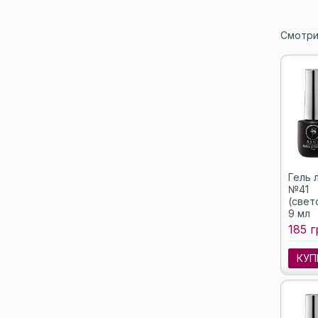
Смотри
Гель л
№41
(свет
9 мл
185 г
КУП