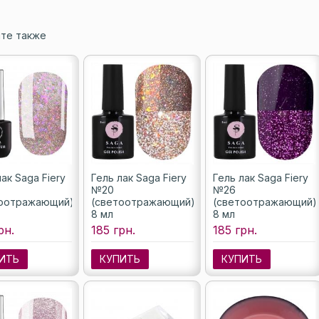
те также
ак Saga Fiery
Гель лак Saga Fiery
Гель лак Saga Fiery
№20
№26
оотражающий),
(светоотражающий),
(светоотражающий)
8 мл
8 мл
рн.
185 грн.
185 грн.
ИТЬ
КУПИТЬ
КУПИТЬ