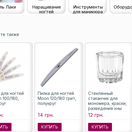
ль Лаки
Наращивание
Инструменты
Оборудо
ногтей
для маникюра
те также
 для ногтей
Пилка для ногтей
Стеклянный
 100/180,
Moon 120/180 грит,
стаканчик для
руг
полукруг
мономера, краски,
разведения хны
н.
14 грн.
12 грн.
ИТЬ
КУПИТЬ
КУПИТЬ