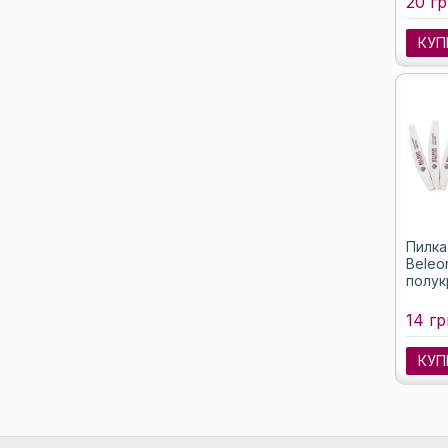
20 гр
КУП
Пилка
Beleo
полук
14 гр
КУП