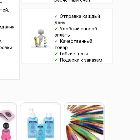
т
гтей.
✓
Отправка каждый
день
идания
✓
Удобный способ
оплаты
,
✓
Качественный
ровки
товар
✓
Гибкие цены
✓
Подарки к заказам