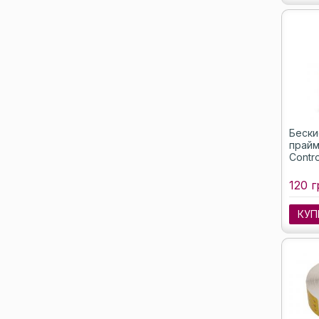
Бески
прайм
Contro
120 г
КУП