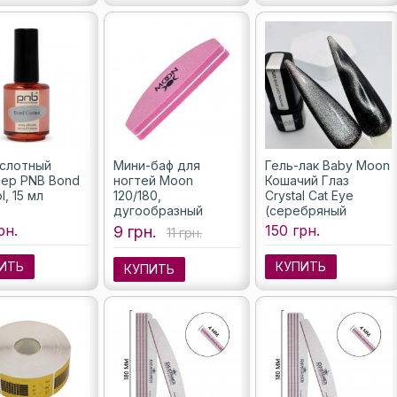
слотный
Мини-баф для
Гель-лак Baby Moon
ер PNB Bond
ногтей Moon
Кошачий Глаз
l, 15 мл
120/180,
Crystal Cat Eye
дугообразный
(серебряный
кристалл), 6 мл
рн.
150 грн.
9 грн.
11 грн.
ИТЬ
КУПИТЬ
КУПИТЬ