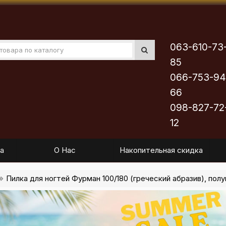
063-610-73
85
066-753-94
66
098-827-72
12
а
О Нас
Накопительная скидка
Пилка для ногтей Фурман 100/180 (греческий абразив), полу