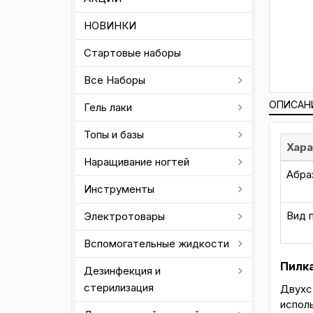
НОВИНКИ
Стартовые наборы
Все Наборы
ОПИСАН
Гель лаки
Топы и базы
Хара
Наращивание ногтей
Абра
Инструменты
Вид 
Электротовары
Вспомогательные жидкости
Пилка
Дезинфекция и
стерилизация
Двухс
испол