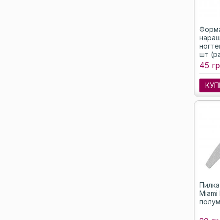
Форм
наращ
ногте
шт (р
45 гр
КУП
Пилка
Miami 
полу