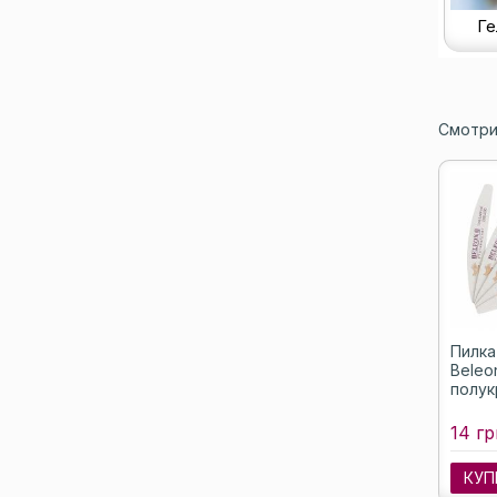
Ге
Смотри
Пилка
Beleon
полук
14 гр
КУП