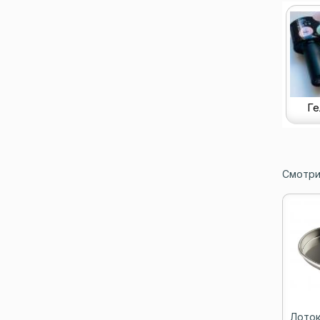
Ге
Смотри
Лоток