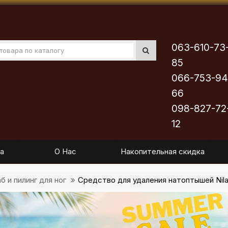
063-610-73
85
066-753-94
66
098-827-72
12
а
О Нас
Накопительная скидка
б и пилинг для ног
Средство для удаления натоптышей Nila