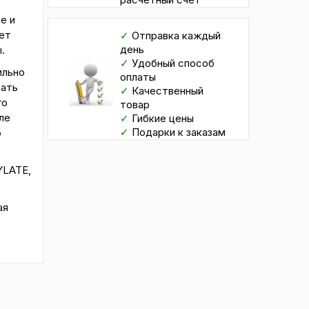
е и
ет
✓
Отправка каждый
день
.
✓
Удобный способ
ильно
оплаты
тать
✓
Качественный
го
товар
ле
✓
Гибкие цены
✓
Подарки к заказам
о
YLATE,
ая