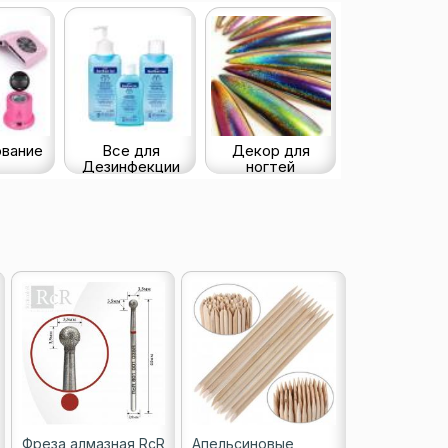
вание
Все для
Декор для
Дезинфекции
ногтей
Фреза алмазная RcR
Апельсиновые