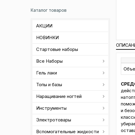
Каталог товаров
АКЦИИ
НОВИНКИ
ОПИСАН
Стартовые наборы
Все Наборы
Объ
Гель лаки
СРЕД
Топы и базы
дейст
Наращивание ногтей
натопт
помож
Инструменты
и безо
класси
Электротовары
убирае
остав
Вспомогательные жидкости