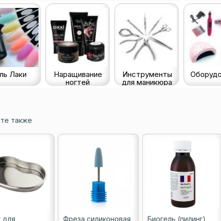
ль Лаки
Наращивание
Инструменты
Оборудо
ногтей
для маникюра
те также
 для
Фреза силиконовая
Биогель (пилинг)