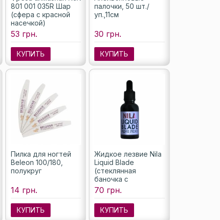
801 001 035R Шар
палочки, 50 шт./
(сфера с красной
уп.,11см
насечкой)
53 грн.
30 грн.
КУПИТЬ
КУПИТЬ
Пилка для ногтей
Жидкое лезвие Nila
Beleon 100/180,
Liquid Blade
полукруг
(стеклянная
баночка с
пипеткой), 30 мл
14 грн.
70 грн.
КУПИТЬ
КУПИТЬ