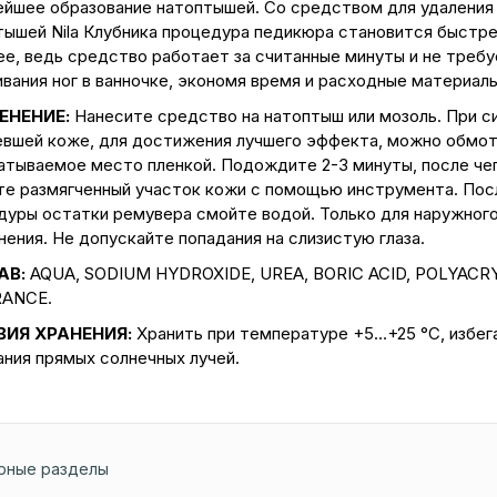
ейшее образование натоптышей. Со средством для удаления
тышей Nilа Клубника процедура педикюра становится быстре
ее, ведь средство работает за считанные минуты и не требу
вания ног в ванночке, экономя время и расходные материалы
ЕНЕНИЕ:
Нанесите средство на натоптыш или мозоль. При с
евшей коже, для достижения лучшего эффекта, можно обмо
атываемое место пленкой. Подождите 2-3 минуты, после че
те размягченный участок кожи с помощью инструмента. Пос
дуры остатки ремувера смойте водой. Только для наружног
ения. Не допускайте попадания на слизистую глаза.
АВ:
AQUA, SODIUM HYDROXIDE, UREA, BORIC ACID, POLYACR
ANCE.
ВИЯ ХРАНЕНИЯ:
Хранить при температуре +5…+25 °С, избег
ания прямых солнечных лучей.
рные разделы