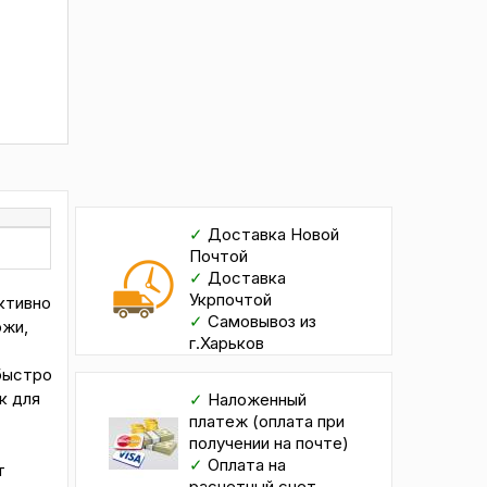
✓
Доставка Новой
Почтой
✓
Доставка
Укрпочтой
ктивно
✓
Самовывоз из
ожи,
г.Харьков
быстро
к для
✓
Наложенный
платеж (оплата при
получении на почте)
✓
Оплата на
т
расчетный счет