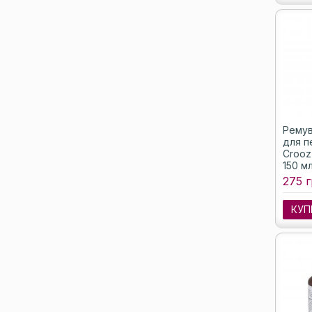
Ремув
для п
Crooz 
150 м
275 г
КУП