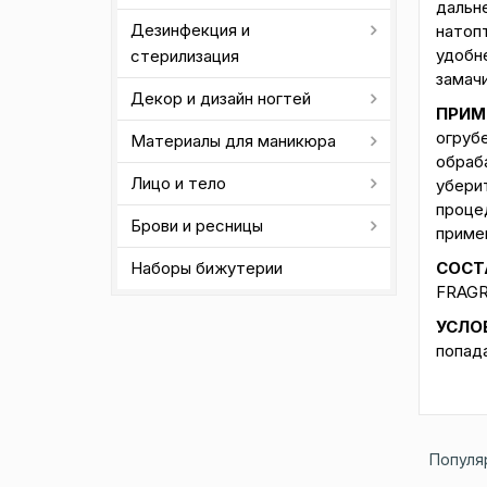
дальн
Дезинфекция и
натоп
удобн
стерилизация
замачи
Декор и дизайн ногтей
ПРИМ
огруб
Материалы для маникюра
обраб
Лицо и тело
убери
проце
Брови и ресницы
примен
СОСТ
Наборы бижутерии
FRAGR
УСЛО
попад
Популя