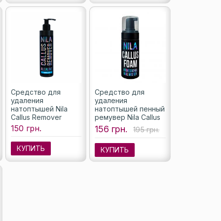
Средство для
Средство для
удаления
удаления
натоптышей Nila
натоптышей пенный
Callus Remover
ремувер Nila Callus
Ваниль, 250 мл
Foam, 150 мл
150 грн.
156 грн.
195 грн.
КУПИТЬ
КУПИТЬ