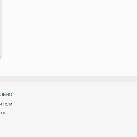
ЛЬНО
ители
йта