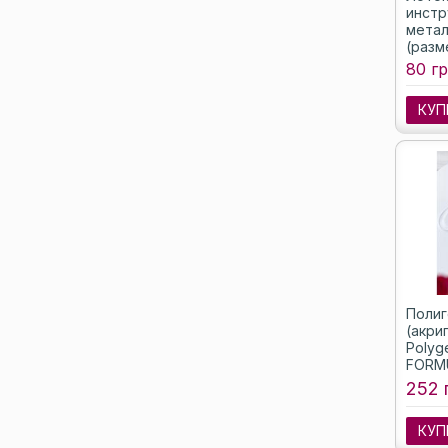
инстр
метал
(разме
80 гр
КУП
Полиг
(акри
Polyg
FORMU
30 мл
252 
КУП