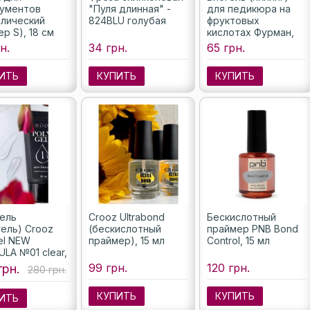
ументов
"Пуля длинная" -
для педикюра на
лический
824BLU голубая
фруктовых
р S), 18 см
кислотах Фурман,
120 мл
н.
34 грн.
65 грн.
ИТЬ
КУПИТЬ
КУПИТЬ
ель
Crooz Ultrabond
Бескислотный
гель) Crooz
(бескислотный
праймер PNB Bond
el NEW
праймер), 15 мл
Control, 15 мл
LA №01 clear,
99 грн.
120 грн.
грн.
280 грн.
КУПИТЬ
КУПИТЬ
ИТЬ