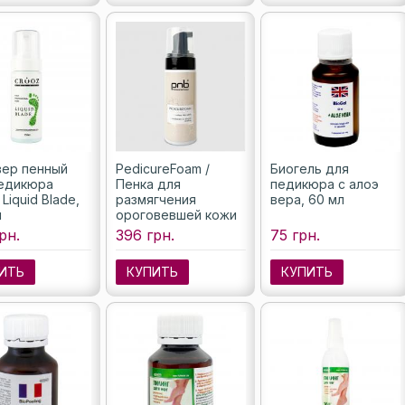
ер пенный
PedicureFoam /
Биогель для
едикюра
Пенка для
педикюра с алоэ
Liquid Blade,
размягчения
вера, 60 мл
л
ороговевшей кожи
на стопах
рн.
396 грн.
75 грн.
ПедикюрФоам PNB,
150 мл
ИТЬ
КУПИТЬ
КУПИТЬ