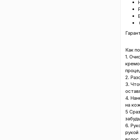
В
Гарант
Как по
1. Очи
кремов
проце
2. Раз
3. Что
оставл
4. Нан
на кож
5 Сра
забудь
6. Рук
рукой
волос