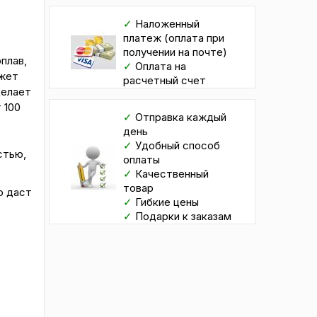
✓
Наложенный
платеж (оплата при
получении на почте)
плав,
✓
Оплата на
ожет
расчетный счет
делает
 100
✓
Отправка каждый
день
✓
Удобный способ
стью,
оплаты
✓
Качественный
товар
о даст
✓
Гибкие цены
✓
Подарки к заказам