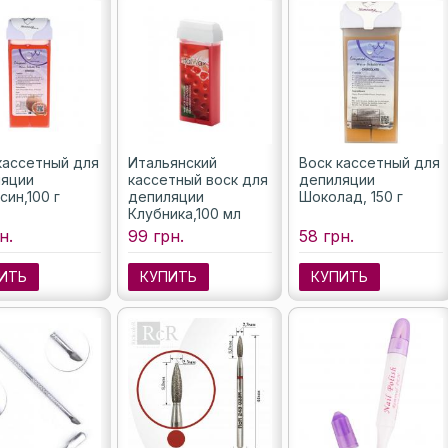
кассетный для
Итальянский
Воск кассетный для
яции
кассетный воск для
депиляции
син,100 г
депиляции
Шоколад, 150 г
Клубника,100 мл
н.
99 грн.
58 грн.
ИТЬ
КУПИТЬ
КУПИТЬ