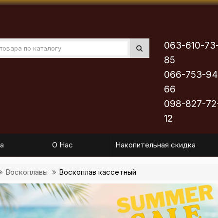
063-610-73
85
066-753-94
66
098-827-72
12
а
О Нас
Накопительная скидка
Воскоплавы
Воскоплав кассетный