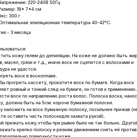
Напряжение: 220-240В 50Гц
Размер: 18* 7*4 см
ес: 300 г
Оптимальная эпиляционная температура 40-42°C.
ия - 3 месяца
льзоваться:
стить кожу гелем до депиляции. На коже не должно быть жир
, масел, грязи и т.д., иначе воск не сцепится с волосками и
дура не удастся.
огреть воск в воскоплаве.
бы прогреть кассету, прокатите воск по бумаге. Когда воск
яет ровный и тонкий след на бумаге, он готов к применению.
ести воск по направлению роста волос. Полоска воска, нано
у, должна быть на 5см. короче бумажной полоски.
зу наложить на воск бумажную полоску, посильнее прижав (н
те оставить часть полоскидля захвата рукой).
ой прижать кожу,чтобы при рывке было не так больно. Друго
 зажать крепко полоску и резким движением снять её против
 параллельно поверхности кожи.