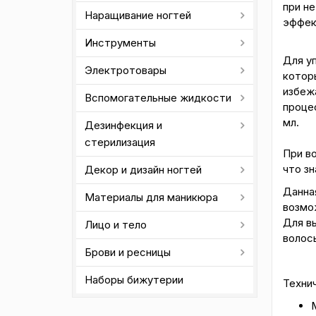
при н
Наращивание ногтей
эффек
Инструменты
Для у
Электротовары
котор
избеж
Вспомогательные жидкости
проце
мл.
Дезинфекция и
стерилизация
При в
что з
Декор и дизайн ногтей
Данна
Материалы для маникюра
возмо
Для в
Лицо и тело
волосы
Брови и ресницы
Наборы бижутерии
Техни