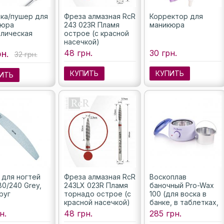
ка/пушер для
Фреза алмазная RcR
Корректор для
кюра
243 023R Пламя
маникюра
лическая
острое (с красной
насечкой)
48 грн.
30 грн.
рн.
32 грн.
КУПИТЬ
КУПИТЬ
ИТЬ
 для ногтей
Фреза алмазная RcR
Воскоплав
80/240 Grey,
243LX 023R Пламя
баночный Pro-Wax
руг
торнадо острое (с
100 (для воска в
красной насечкой)
банке, в таблетках,
в гранулах)
н.
48 грн.
285 грн.