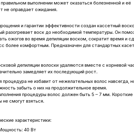
е правильном выполнении может оказаться болезненной и её
т не оправдает ожидания.
прощения и гарантии эффективности создан кассетный воско
ый разогревает воск до необходимой температуры. Он пом
ать ожогов во время депиляции воском, сократит время и с
сс более комфортным. Предназначен для стандартных касет
осковой депиляции волоски удаляются вместе с корневой ча
начительно замедляет их последующий рост.
я процедура не избавит от нежелательных волос навсегда, н
жность забыть о них на продолжительное время.
ыполнения процедуры волос должен быть 5 – 7 мм. Короткие
 не смогут взяться.
ческие характеристики:
Мощность: 40 Вт