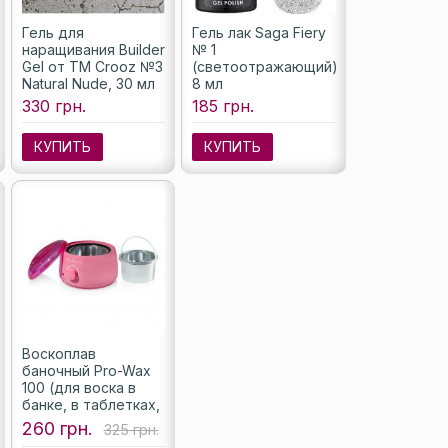
Гель для
Гель лак Saga Fiery
наращивания Builder
№ 1
Gel от ТМ Crooz №3
(светоотражающий),
Natural Nude, 30 мл
8 мл
330 грн.
185 грн.
КУПИТЬ
КУПИТЬ
Воскоплав
баночный Pro-Wax
100 (для воска в
банке, в таблетках,
в гранулах), цвет
260 грн.
325 грн.
розовый