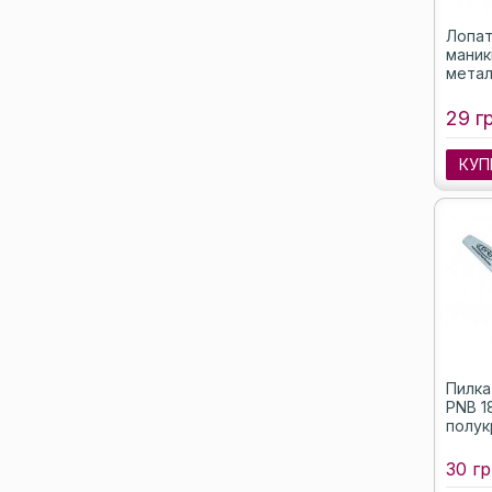
Лопат
мани
метал
29 г
КУП
Пилка
PNB 1
полук
30 гр