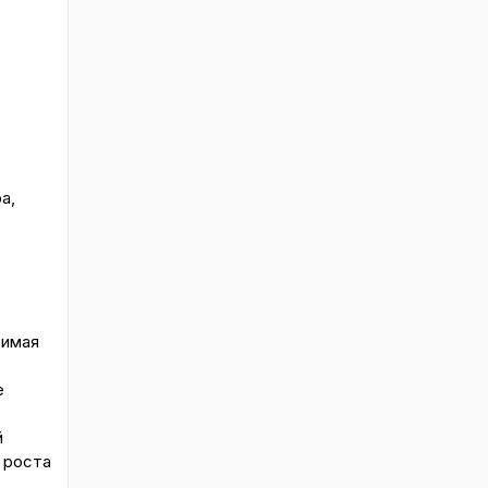
а,
симая
е
й
 роста