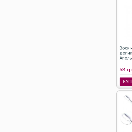
Воск 
депил
Апель
58 гр
КУП