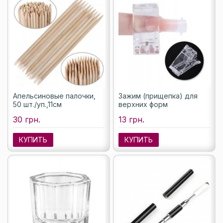
Апельсиновые палочки,
Зажим (прищепка) для
50 шт./уп.,11см
верхних форм
30 грн.
13 грн.
КУПИТЬ
КУПИТЬ