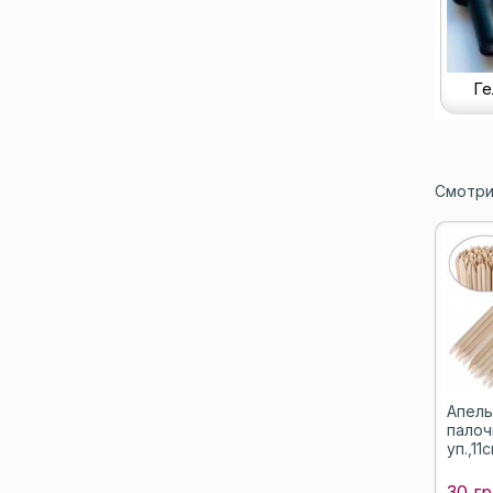
Ге
Смотри
Апель
палочк
уп.,11
30 гр