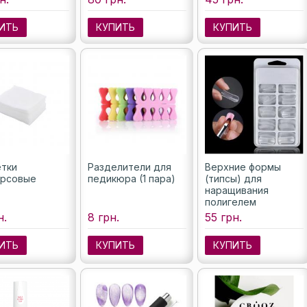
ИТЬ
КУПИТЬ
КУПИТЬ
тки
Разделители для
Верхние формы
орсовые
педикюра (1 пара)
(типсы) для
наращивания
полигелем
(акригелем), 100
н.
8 грн.
55 грн.
шт./уп.
ИТЬ
КУПИТЬ
КУПИТЬ