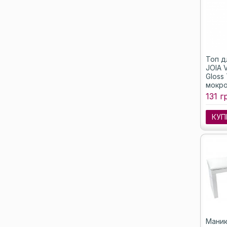
Топ д
JOIA 
Gloss
мокро
(без 
131 г
8 мл
КУП
Мани