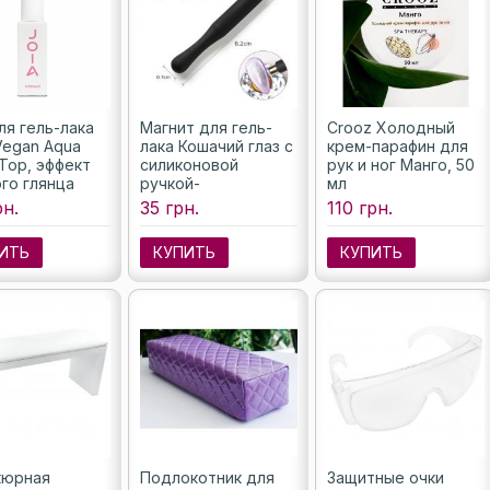
ля гель-лака
Магнит для гель-
Crooz Холодный
Vegan Aqua
лака Кошачий глаз с
крем-парафин для
 Top, эффект
силиконовой
рук и ног Манго, 50
го глянца
ручкой-
мл
липкого слоя),
держателем
рн.
35 грн.
110 грн.
ИТЬ
КУПИТЬ
КУПИТЬ
кюрная
Подлокотник для
Защитные очки