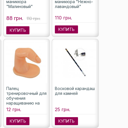
маникюра
маникюра "Нежно-
"Малиновый"
лавандовый"
110 грн.
88 грн.
110 грн.
КУПИТЬ
КУПИТЬ
Палец
Восковой карандаш
тренировочный для
для камней
обучения
наращиванию на
типсы (без ногтя)
12 грн.
25 грн.
КУПИТЬ
КУПИТЬ