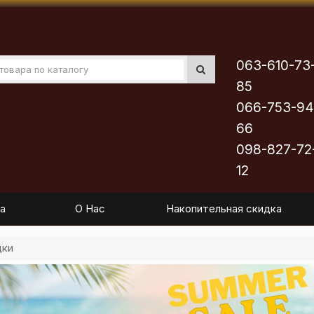
063-610-73
85
066-753-94
66
098-827-72
12
а
О Нас
Накопительная скидка
дки