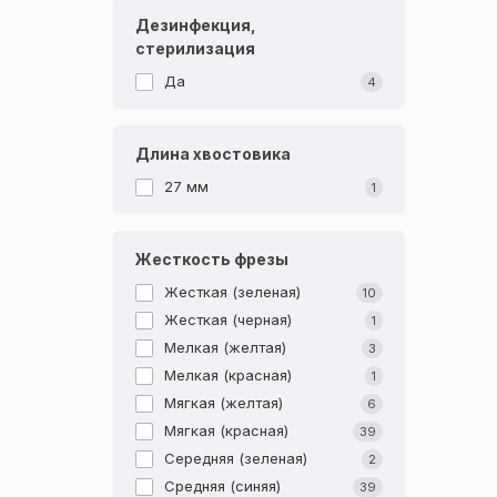
Дезинфекция,
стерилизация
Да
4
Длина хвостовика
27 мм
1
Жесткость фрезы
Жесткая (зеленая)
10
Жесткая (черная)
1
Мелкая (желтая)
3
Мелкая (красная)
1
Мягкая (желтая)
6
Мягкая (красная)
39
Середняя (зеленая)
2
Средняя (синяя)
39