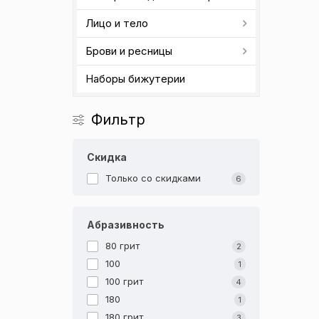
Лицо и тело
Брови и ресницы
Наборы бижутерии
Фильтр
Скидка
Только со cкидками
6
Абразивность
80 грит
2
100
1
100 грит
4
180
1
180 грит
3