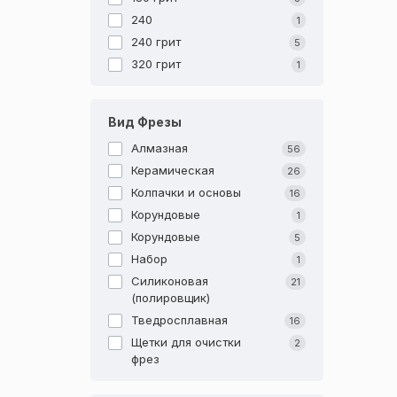
240
1
240 грит
5
320 грит
1
Вид Фрезы
Алмазная
56
Керамическая
26
Колпачки и основы
16
Корундовые
1
Корундовые
5
Набор
1
Силиконовая
21
(полировщик)
Тведросплавная
16
Щетки для очистки
2
фрез