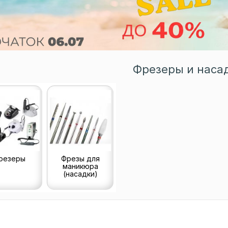
Фрезеры и наса
резеры
Фрезы для
маникюра
(насадки)