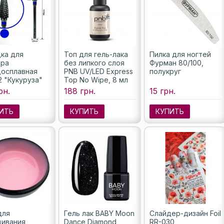
ка для
Топ для гель-лака
Пилка для ногтей
ера
без липкого слоя
Фурман 80/100,
осплавная
PNB UV/LED Express
полукруг
2 "Кукуруза"
Top No Wipe, 8 мл
чка синяя), 6
рн.
188 грн.
15 грн.
ИТЬ
КУПИТЬ
КУПИТЬ
для
Гель лак BABY Moon
Слайдер-дизайн Foil
ивания
Dance Diamond
RR-030