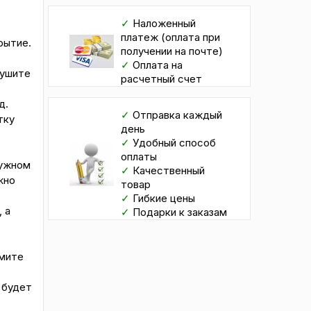
✓
Наложенный
платеж (оплата при
рытие.
получении на почте)
✓
Оплата на
сушите
расчетный счет
д.
✓
Отправка каждый
тку
день
✓
Удобный способ
оплаты
нужном
✓
Качественный
жно
товар
✓
Гибкие цены
 а
✓
Подарки к заказам
имите
 будет