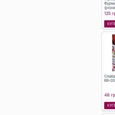
Фурм
(розо
125 г
КУП
Слайд
RR-03
48 гр
КУП