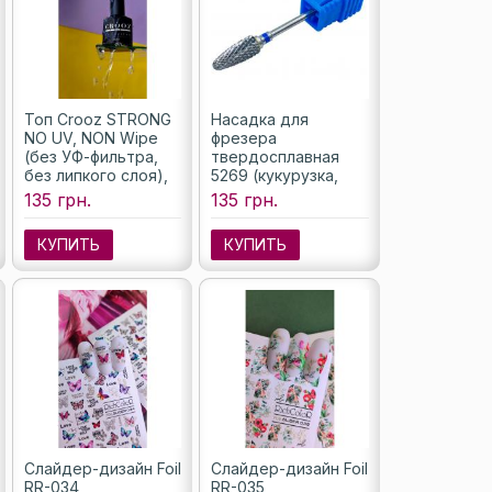
Топ Crooz STRONG
Насадка для
NO UV, NON Wipe
фрезера
(без УФ-фильтра,
твердосплавная
без липкого слоя),
5269 (кукурузка,
8 мл
насечка синяя)
135 грн.
135 грн.
КУПИТЬ
КУПИТЬ
Слайдер-дизайн Foil
Слайдер-дизайн Foil
RR-034
RR-035