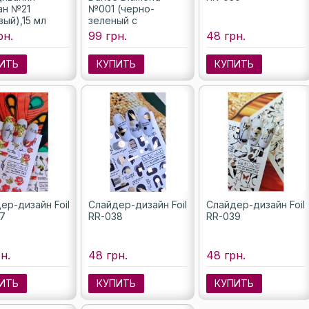
ан №21
№001 (черно-
вый),15 мл
зеленый с
серебристым
рн.
99 грн.
48 грн.
шиммером), 6 мл
ИТЬ
КУПИТЬ
КУПИТЬ
ер-дизайн Foil
Слайдер-дизайн Foil
Слайдер-дизайн Foil
7
RR-038
RR-039
н.
48 грн.
48 грн.
ИТЬ
КУПИТЬ
КУПИТЬ