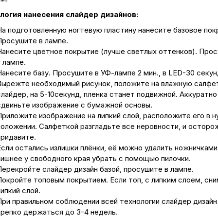
логия нанесения слайдер дизайнов:
На подготовленную ногтевую пластину нанесите базовое пок
Просушите в лампе.
Нанесите цветное покрытие (лучше светлых оттенков). Про
 лампе.
Нанесите базу. Просушите в УФ-лампе 2 мин., в LED-30 секун
Вырежте необходимый рисунок, положите на влажную салфе
слайдер, на 5-10секунд, пленка станет подвижной. Аккуратно
сдвиньте изображение с бумажной основы.
Приложите изображение на липкий слой, расположите его в 
положении. Салфеткой разгладьте все неровности, и осторо
придавите.
Если остались излишки плёнки, её можно удалить ножничками,
лишнее у свободного края убрать с помощью пилочки.
Перекройте слайдер дизайн базой, просушите в лампе.
Покройте топовым покрытием. Если топ, с липким слоем, сн
ипкий слой.
При правильном соблюдении всей технологии слайдер дизайн
крепко держаться до 3-4 недель.