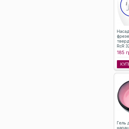
Насад
фрез
тверд
RcR 3
(насе
185 г
мм
КУП
Гель 
наращ