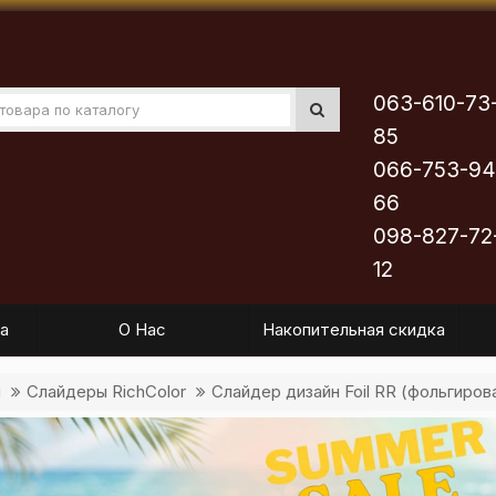
063-610-73
85
066-753-94
66
098-827-72
12
а
О Нас
Накопительная скидка
ы
Слайдеры RichColor
Слайдер дизайн Foil RR (фольгиров