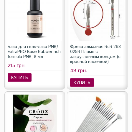
База для гель-лака PNB/
Фреза алмазная RcR 263
ExtraPRO Base Rubber rich
025R Пламя с
formula PNB, 8 мл
закругленным концом (с
красной насечкой)
215 грн.
48 грн.
КУПИТЬ
КУПИТЬ