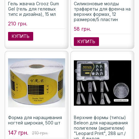
Гель жвачка Crooz Gum
Силиконовые молды
Gel (гель для гелевых
трафареты для френча на
типс и дизайна), 15 мл
верхних формах, 12
размеров/5 пластин
210 грн.
58 грн.
КУПИТЬ
КУПИТЬ
Форма для наращивания
Верхние формы (типсы)
ногтей широкая, 500 шт
Beleon для наращивания
полигелем (акригелем)
147 грн.
210 грн.
"Leopard Print", 288 шт./
уп., 6 видов