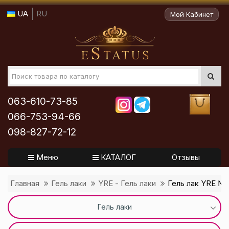
UA
RU
Мой Кабинет
063-610-73-85
066-753-94-66
098-827-72-12
Меню
КАТАЛОГ
Отзывы
Главная
Гель лаки
YRE - Гель лаки
Гель лак YRE № 
Гель лаки