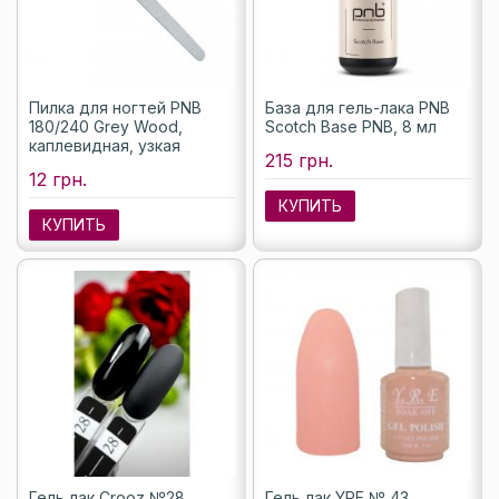
Пилка для ногтей PNB
База для гель-лака PNB
180/240 Grey Wood,
Scotch Base PNB, 8 мл
каплевидная, узкая
215 грн.
12 грн.
КУПИТЬ
КУПИТЬ
Гель лак Crooz №28
Гель лак YRE № 43