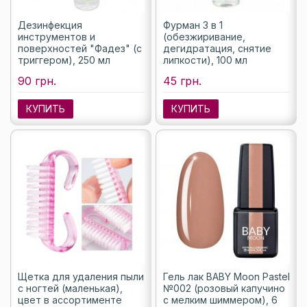
Дезинфекция
Фурман 3 в 1
инструментов и
(обезжиривание,
поверхностей "Фадез" (с
дегидратация, снятие
триггером), 250 мл
липкости), 100 мл
90 грн.
45 грн.
КУПИТЬ
КУПИТЬ
Щетка для удаления пыли
Гель лак BABY Moon Pastel
с ногтей (маленькая),
№002 (розовый капучино
цвет в ассортименте
с мелким шиммером), 6