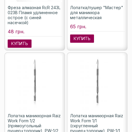
Фреза алмазная RcR 243L
Лопатка/пушер "Мастер"
023B Пламя удлиненное
для маникюра
острое (с синей
металлическая
насечкой)
65 грн.
48 грн.
КУПИТЬ
КУПИТЬ
Лопатка маникюрная Raiz
Лопатка маникюрная Raiz
Work Form 1/2
Work Form 1/1
(прямоугольный
(скругленный
пушер+топорик), PW-1/2
пушер+топорик), PW-1/1