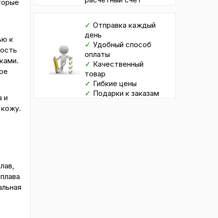
торые
✓
Отправка каждый
день
ью к
✓
Удобный способ
ность
оплаты
ками.
✓
Качественный
ре
товар
✓
Гибкие цены
✓
Подарки к заказам
 и
 кожу.
лав,
плава
альная