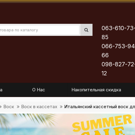
063-610-73
85
066-753-94
66
098-827-72
12
а
О Нас
Накопительная скидка
Воск
Воск в кассетах
Итальянский кассетный воск для