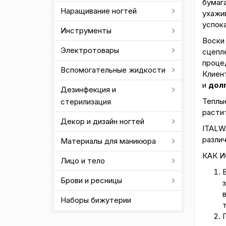
бумага
Наращивание ногтей
ухажи
успок
Инструменты
Воски
Электротовары
сцепл
проце
Вспомогательные жидкости
Клиен
и
дол
Дезинфекция и
Теплы
стерилизация
расти
Декор и дизайн ногтей
ITALW
различ
Материалы для маникюра
КАК 
Лицо и тело
Брови и ресницы
Наборы бижутерии