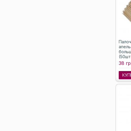
Палоч
апель
больш
(50шт
38 гр
КУП