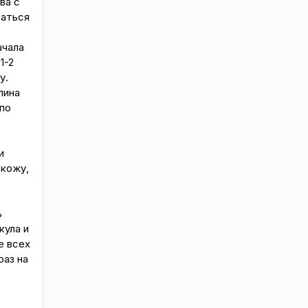
ва с
таться
ачала
1-2
у.
лина
по
и
 кожу,
ь
кула и
е всех
раз на