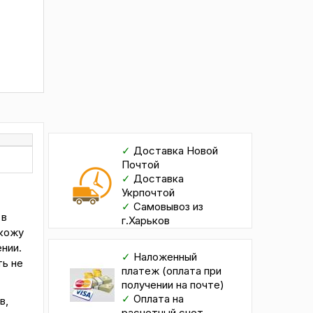
✓
Доставка Новой
Почтой
✓
Доставка
Укрпочтой
✓
Самовывоз из
 в
г.Харьков
 кожу
нии.
✓
Наложенный
ть не
платеж (оплата при
получении на почте)
✓
Оплата на
в,
расчетный счет