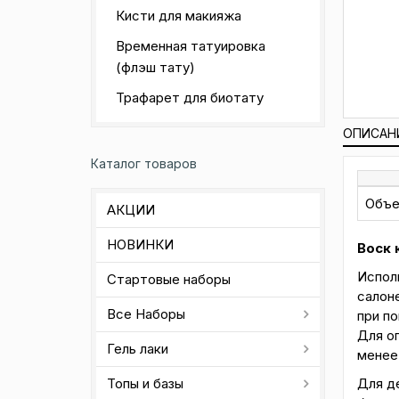
Кисти для макияжа
Временная татуировка
(флэш тату)
Трафарет для биотату
ОПИСАН
Каталог товаров
Объ
АКЦИИ
НОВИНКИ
Воск 
Исполь
Стартовые наборы
салоне
Все Наборы
при по
Для о
Гель лаки
менее
Для д
Топы и базы