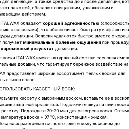
 для депиляции, а также средства до и после депиляции, ко
вают за кожей, обладают очищающим, увлажнющим и
аивающим действием.
 ITALWAX обладают
хорошей адгезивностью
(способност
ению с волосками), что обеспечивает быстроту и эффектив
дуры депиляции. Волоски удаляются быстро вместе с кореш
т получает
минимальные болевые ощущения
при процеду
говременный результат
депиляции.
е воски ITALWAX имеют натуральный состав: сосновая смола
тельные добавки, что гарантирует бережное воздействие на
AX представляет широкий ассортимент теплых восков для
ных типов волос.
ИСПОЛЬЗОВАТЬ КАССЕТНЫЙ ВОСК:
Возьмите кассету с выбранным воском, вставьте ее в воскоп
закрыв защитной крышечкой. Подключите шнур питания воско
в розетку. Подождите 20-30 мин для разогрева воска. Оптим
о
температура воска + 37
С, консистенция - жидкая.
Пока воск разогревается подготовьте кожу лосьоном до