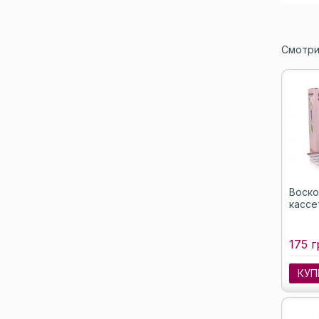
Смотри
Воско
кассе
175 г
КУП