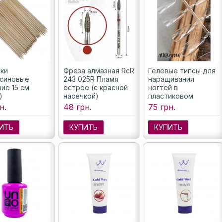
ки
Фреза алмазная RcR
Гелевые типсы для
синовые
243 025R Пламя
наращивания
ие 15 см
острое (с красной
ногтей в
)
насечкой)
пластиковом
контейнере
н.
48 грн.
75 грн.
(Миндаль), 240 шт.
ИТЬ
КУПИТЬ
КУПИТЬ