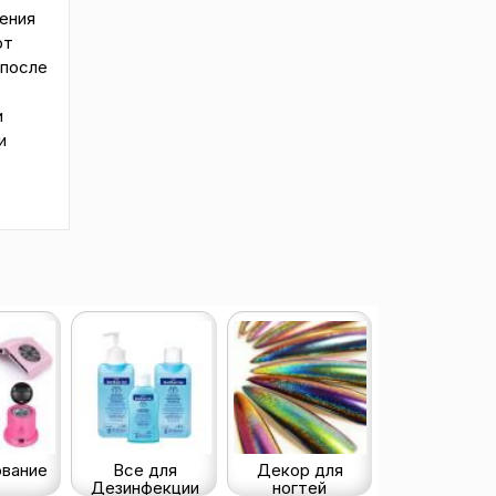
ения
от
 после
и
и
вание
Все для
Декор для
Дезинфекции
ногтей