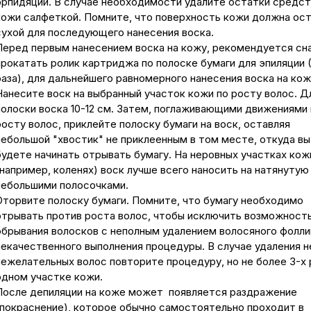
эрпидяции. В случае необходимости удалите остатки средст
кожи салфеткой. Помните, что поверхность кожи должна ос
сухой для последующего нанесения воска.
Перед первым нанесением воска на кожу, рекомендуется сн
прокатать ролик картриджа по полоске бумаги для эпиляции (
раза), для дальнейшего равномерного нанесения воска на кож
Нанесите воск на выбранный участок кожи по росту волос. Д
полоски воска 10-12 см. Затем, поглаживающими движениями 
росту волос, приклейте полоску бумаги на воск, оставляя
небольшой "хвостик" не приклеенным в том месте, откуда вы
будете начинать отрывать бумагу. На неровных участках кож
(например, коленях) воск лучше всего наносить на натянутую
небольшими полосочками.
Оторвите полоску бумаги. Помните, что бумагу необходимо
отрывать против роста волос, чтобы исключить возможност
обрывания волосков с неполным удалением волосяного фолли
некачественного выполнения процедуры. В случае удаления н
нежелательных волос повторите процедуру, но не более 3-х 
одном участке кожи.
После депиляции на коже может появляется раздражение
(покраснение), которое обычно самостоятельно проходит в