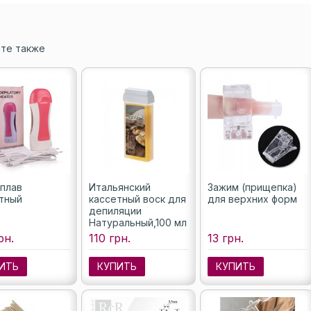
те также
плав
Итальянский
Зажим (прищепка)
тный
кассетный воск для
для верхних форм
депиляции
Натуральный,100 мл
рн.
110 грн.
13 грн.
ИТЬ
КУПИТЬ
КУПИТЬ