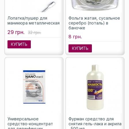
Лопатка/пушер для
Фольга жатая, сусальное
маникюра металлическая
серебро (поталь) в
баночке
29 грн.
32 грн.
8 грн.
КУПИТЬ
КУПИТЬ
Универсальное
Фурман средство для
средство-концентрат
снятия гель-лака и акрила
для дезинфекции
, 500 мл