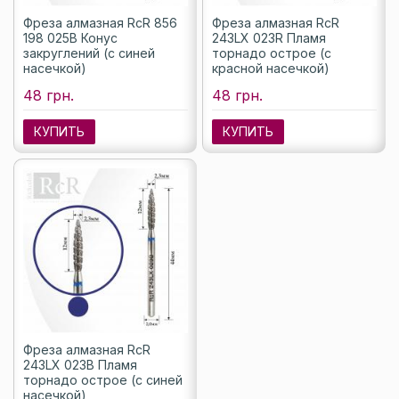
Фреза алмазная RcR 856
Фреза алмазная RcR
198 025B Конус
243LX 023R Пламя
закруглений (с синей
торнадо острое (с
насечкой)
красной насечкой)
48 грн.
48 грн.
КУПИТЬ
КУПИТЬ
Фреза алмазная RcR
243LX 023B Пламя
торнадо острое (с синей
насечкой)