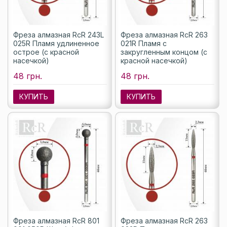
Фреза алмазная RcR 243L
Фреза алмазная RcR 263
025R Пламя удлиненное
021R Пламя с
острое (с красной
закругленным концом (с
насечкой)
красной насечкой)
48 грн.
48 грн.
КУПИТЬ
КУПИТЬ
Фреза алмазная RcR 801
Фреза алмазная RcR 263