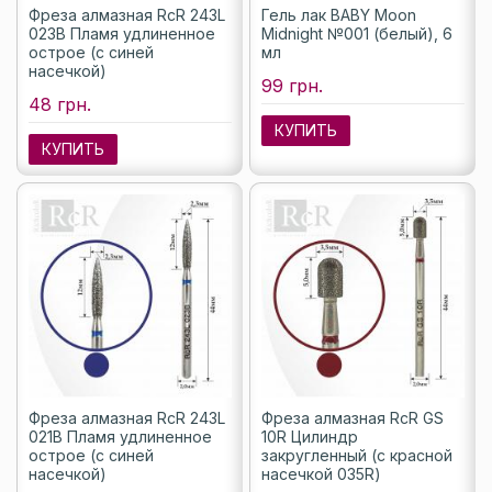
Фреза алмазная RcR 243L
Гель лак BABY Moon
023B Пламя удлиненное
Midnight №001 (белый), 6
острое (с синей
мл
насечкой)
99 грн.
48 грн.
КУПИТЬ
КУПИТЬ
Фреза алмазная RcR 243L
Фреза алмазная RcR GS
021B Пламя удлиненное
10R Цилиндр
острое (с синей
закругленный (с красной
насечкой)
насечкой 035R)