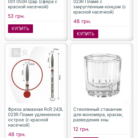
001 050R Шар (сфера с
023R Пламя с
красной насечкой)
закругленным концом (с
красной насечкой)
53 грн.
48 грн.
КУПИТЬ
КУПИТЬ
Фреза алмазная RcR 243L
Стеклянный стаканчик
023R Пламя удлиненное
для мономера, краски,
острое (с красной
разведения хны
насечкой)
12 грн.
48 грн.