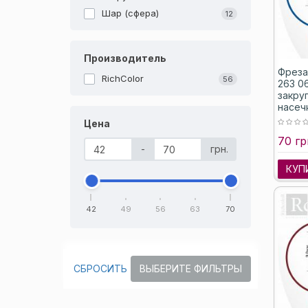
Шар (сфера)
12
Производитель
Фреза
RichColor
56
263 0
закру
насеч
Цена
70 гр
-
грн.
КУП
42
49
56
63
70
СБРОСИТЬ
ВЫБЕРИТЕ ФИЛЬТРЫ