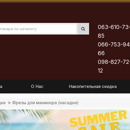
063-610-73
85
066-753-94
66
098-827-72
12
а
О Нас
Накопительная скидка
дки
Фрезы для маникюра (насадки)