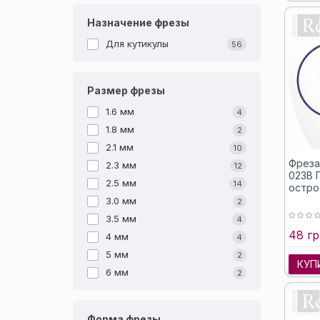
Назначение фрезы
Для кутикулы
56
Размер фрезы
1.6 мм
4
1.8 мм
2
2.1 мм
10
Фреза
2.3 мм
12
023B 
2.5 мм
14
остро
3.0 мм
2
3.5 мм
4
48 гр
4 мм
4
5 мм
2
КУП
6 мм
2
Форма фрезы