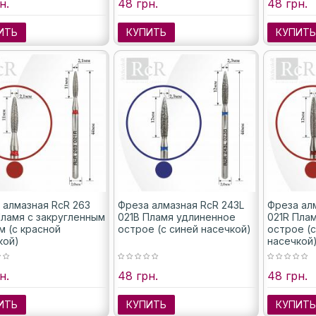
н.
48 грн.
48 грн.
ИТЬ
КУПИТЬ
КУПИТ
 алмазная RcR 263
Фреза алмазная RcR 243L
Фреза ал
Пламя с закругленным
021B Пламя удлиненное
021R Пла
м (с красной
острое (с синей насечкой)
острое (
кой)
насечкой
н.
48 грн.
48 грн.
ИТЬ
КУПИТЬ
КУПИТ