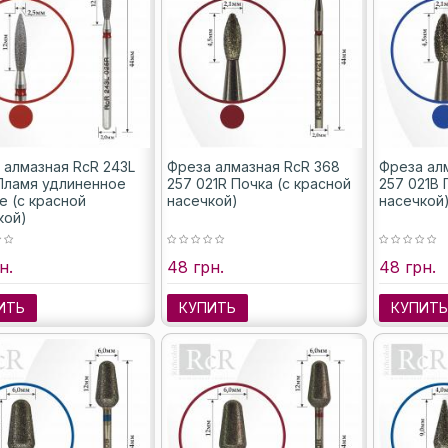
 алмазная RcR 243L
Фреза алмазная RcR 368
Фреза ал
Пламя удлиненное
257 021R Почка (с красной
257 021B 
е (с красной
насечкой)
насечкой
кой)
н.
48 грн.
48 грн.
ИТЬ
КУПИТЬ
КУПИТ