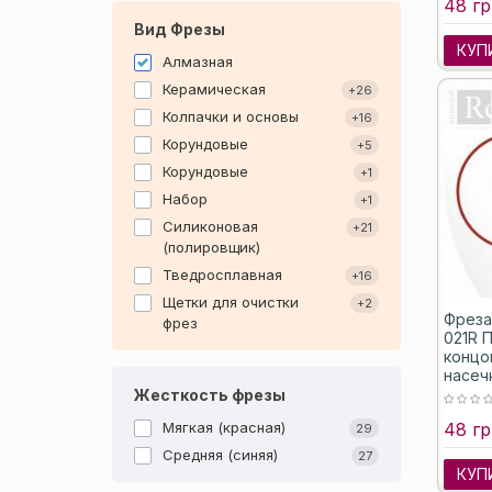
48 гр
Вид Фрезы
КУП
Алмазная
Керамическая
+26
Колпачки и основы
+16
Корундовые
+5
Корундовые
+1
Набор
+1
Силиконовая
+21
(полировщик)
Тведросплавная
+16
Щетки для очистки
+2
Фреза
фрез
021R 
концо
насеч
Жесткость фрезы
Мягкая (красная)
48 гр
29
Средняя (синяя)
27
КУП