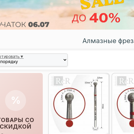
Алмазные фре
ртировать▼
%
ТОВАРЫ СО
СКИДКОЙ