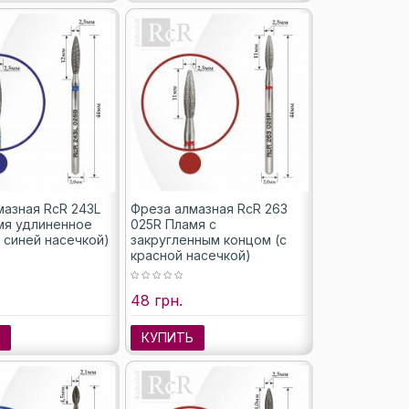
мазная RcR 243L
Фреза алмазная RcR 263
мя удлиненное
025R Пламя с
 синей насечкой)
закругленным концом (с
красной насечкой)
48 грн.
Ь
КУПИТЬ