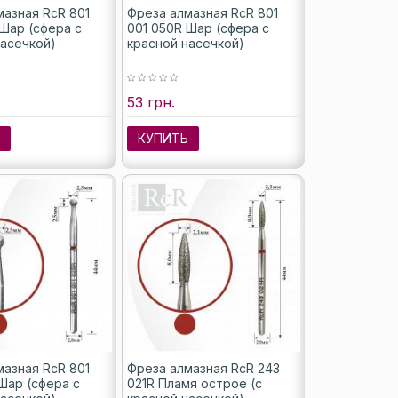
мазная RcR 801
Фреза алмазная RcR 801
 Шар (сфера с
001 050R Шар (сфера с
насечкой)
красной насечкой)
53 грн.
Ь
КУПИТЬ
мазная RcR 801
Фреза алмазная RcR 243
Шар (сфера с
021R Пламя острое (с