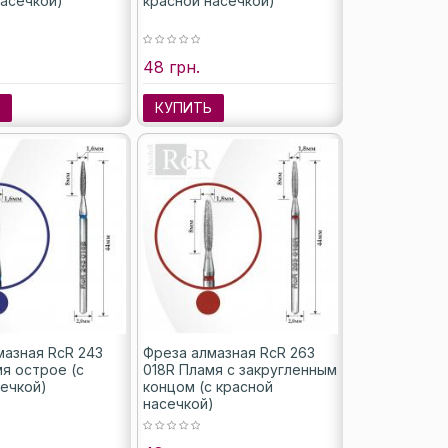
насечкой)
красной насечкой)
48 грн.
Ь
КУПИТЬ
мазная RcR 243
Фреза алмазная RcR 263
мя острое (с
018R Пламя с закругленным
сечкой)
концом (с красной
насечкой)