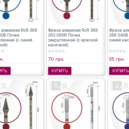
 алмазная RcR 369
Фреза алмазная RcR 369
Фреза ал
60B Почка
263 060R Почка
266 040B
гленная (с синей
закругленная (с красной
синей на
кой)
насечкой)
н.
70 грн.
55 грн.
ИТЬ
КУПИТЬ
КУПИТ