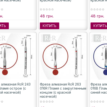
ой насечкой)
красной насечкой)
красной 
н.
48 грн.
48 грн.
ИТЬ
КУПИТЬ
КУПИТ
 алмазная RcR 243
Фреза алмазная RcR 263
Фреза ал
Пламя острое (с
016R Пламя с закругленным
016B Пла
ой насечкой)
концом (с красной
синей на
насечкой)