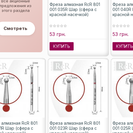
Все акционные
Фреза алмазная RcR 801
Фреза ал
предложения из
001 035R Шар (сфера с
001 040R
этого раздела
красной насечкой)
красной 
Смотреть
53 грн.
53 грн.
КУПИТЬ
КУПИТ
 алмазная RcR 801
Фреза алмазная RcR 801
Фреза ал
21R Шар (сфера с
001 023R Шар (сфера с
001 025R 