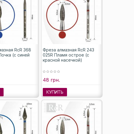
мазная RcR 368
Фреза алмазная RcR 243
Почка (с синей
025R Пламя острое (с
)
красной насечкой)
48 грн.
Ь
КУПИТЬ