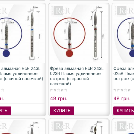
 алмазная RcR 243L
Фреза алмазная RcR 243L
Фреза ал
Пламя удлиненное
023R Пламя удлиненное
025B Пла
е (с синей насечкой)
острое (с красной
острое (с
насечкой)
н.
48 грн.
48 грн.
ИТЬ
КУПИТЬ
КУПИТ