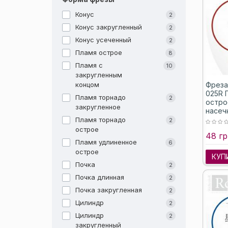
Конус
2
Конус закругленный
2
Конус усеченный
2
Пламя острое
8
Пламя с
10
закругленным
Фреза
концом
025R 
Пламя торнадо
2
остро
закругленное
насеч
Пламя торнадо
2
острое
48 гр
Пламя удлиненное
6
острое
КУП
Почка
2
Почка длинная
2
Почка закругленная
2
Цилиндр
2
Цилиндр
2
закругленный