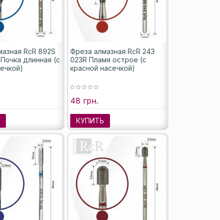
мазная RcR 892S
Фреза алмазная RcR 243
 Почка длинная (с
023R Пламя острое (с
сечкой)
красной насечкой)
48 грн.
Ь
КУПИТЬ