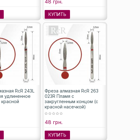
48 грн.
Ь
КУПИТЬ
мазная RcR 243L
Фреза алмазная RcR 263
мя удлиненное
023R Пламя с
с красной
закругленным концом (с
)
красной насечкой)
48 грн.
Ь
КУПИТЬ