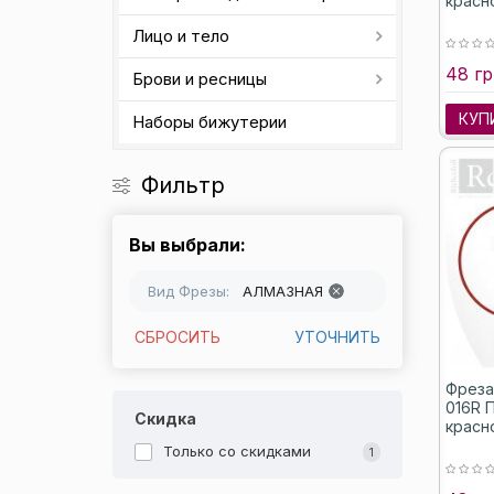
красн
Лицо и тело
48 гр
Брови и ресницы
КУП
Наборы бижутерии
Фильтр
Вы выбрали:
Вид Фрезы:
АЛМАЗНАЯ
СБРОСИТЬ
УТОЧНИТЬ
Фреза
016R 
Скидка
красн
Только со cкидками
1