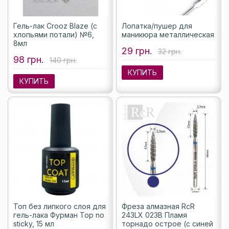
Гель-лак Crooz Blaze (с
Лопатка/пушер для
хлопьями потали) №6,
маникюра металлическая
8мл
29 грн.
32 грн.
98 грн.
140 грн.
КУПИТЬ
КУПИТЬ
Топ без липкого слоя для
Фреза алмазная RcR
гель-лака Фурман Top no
243LX 023B Пламя
sticky, 15 мл
торнадо острое (с синей