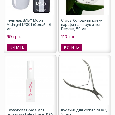
Гель лак BABY Moon
Crooz Холодный крем-
Midnight №001 (белый), 6
парафин для рук и ног
мл
Персик, 50 мл
99 грн.
110 грн.
КУПИТЬ
КУПИТЬ
Каучуковая база для
Кусачки для кожи "INOX",
гель-лака Latex base JOIA
10 мм