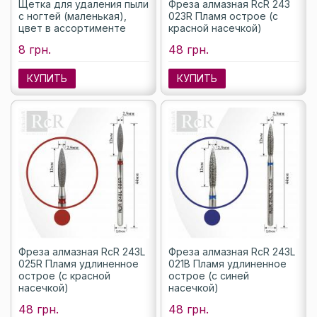
Щетка для удаления пыли
Фреза алмазная RcR 243
с ногтей (маленькая),
023R Пламя острое (с
цвет в ассортименте
красной насечкой)
8 грн.
48 грн.
КУПИТЬ
КУПИТЬ
Фреза алмазная RcR 243L
Фреза алмазная RcR 243L
025R Пламя удлиненное
021B Пламя удлиненное
острое (с красной
острое (с синей
насечкой)
насечкой)
48 грн.
48 грн.