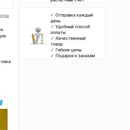
✓
Отправка каждый
СЛОЯ
день
✓
Удобный способ
я.
оплаты
для
✓
Качественный
товар
✓
Гибкие цены
✓
Подарки к заказам
-лака