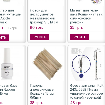
тво для
Лоток для
Магнит для гель-
ния кутикулы
инструментов
лака Кошачий глаз с
Cuticle
металлический
силиконовой
er с
(размер S), 18 см
ручкой-
кой, цвет
держателем
80 грн.
35 грн.
н.
85 грн.
ачный 15 мл
КУПИТЬ
КУПИТЬ
ИТЬ
ковая база
Палочки
Фреза алмазная RcR
н Rubber
апельсиновые
243L 025B Пламя
15 мл
большие 15 см
удлиненное острое
(50шт)
(с синей насечкой)
н.
38 грн.
48 грн.