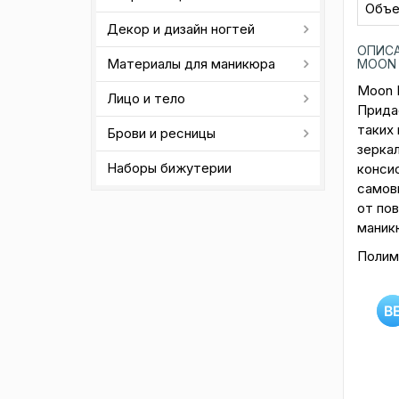
Объ
Декор и дизайн ногтей
ОПИСА
Материалы для маникюра
MOON 
Moon F
Лицо и тело
Прида
таких
Брови и ресницы
зерка
Наборы бижутерии
консис
самов
от по
маникю
Полиме