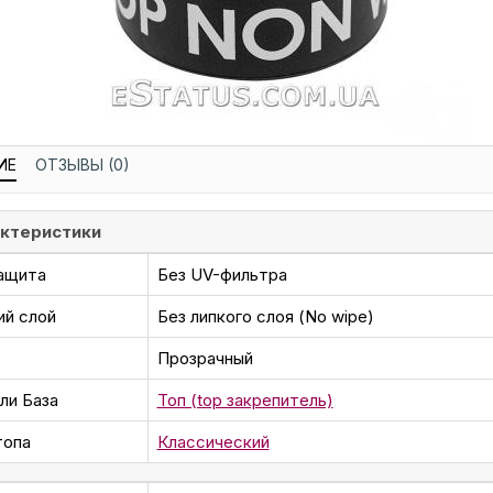
ИЕ
ОТЗЫВЫ (0)
ктеристики
ащита
Без UV-фильтра
ий слой
Без липкого слоя (No wipe)
Прозрачный
ли База
Топ (top закрепитель)
топа
Классический