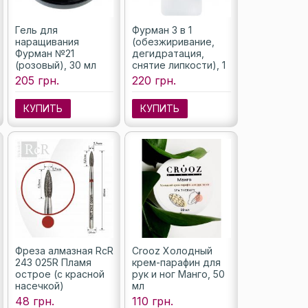
Гель для
Фурман 3 в 1
наращивания
(обезжиривание,
Фурман №21
дегидратация,
(розовый), 30 мл
снятие липкости), 1
л
205 грн.
220 грн.
КУПИТЬ
КУПИТЬ
Фреза алмазная RcR
Crooz Холодный
243 025R Пламя
крем-парафин для
острое (с красной
рук и ног Манго, 50
насечкой)
мл
48 грн.
110 грн.