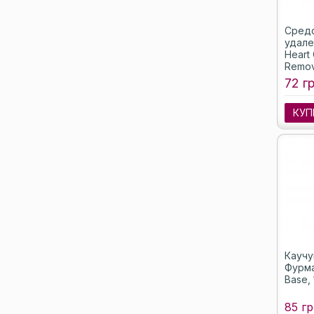
Средс
удале
Heart 
Remov
пипет
72 гр
прозр
КУП
Каучу
Фурма
Base, 
85 гр