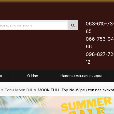
063-610-73
85
066-753-94
66
098-827-72
12
а
О Нас
Накопительная скидка
Топы Moon Full
MOON FULL Top No-Wipe (топ без липкого