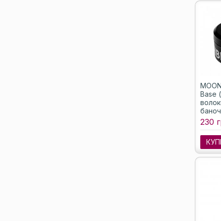
MOON 
Base 
волок
баноч
230 г
КУП