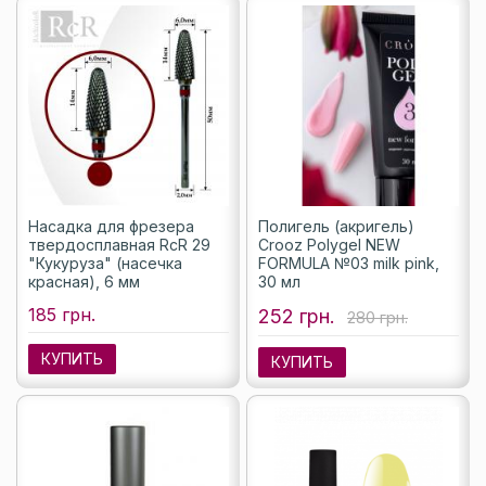
Насадка для фрезера
Полигель (акригель)
твердосплавная RcR 29
Crooz Polygel NEW
"Кукуруза" (насечка
FORMULA №03 milk pink,
красная), 6 мм
30 мл
185 грн.
252 грн.
280 грн.
КУПИТЬ
КУПИТЬ