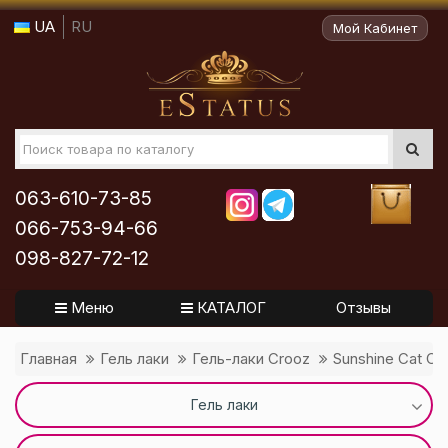
UA
RU
Мой Кабинет
063-610-73-85
066-753-94-66
098-827-72-12
Меню
КАТАЛОГ
Отзывы
Главная
Гель лаки
Гель-лаки Crooz
Sunshine Cat Cr
Гель лаки