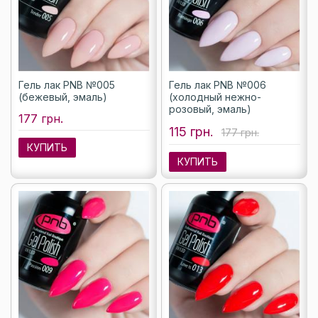
Гель лак PNB №005
Гель лак PNB №006
(бежевый, эмаль)
(холодный нежно-
розовый, эмаль)
177 грн.
115 грн.
177 грн.
КУПИТЬ
КУПИТЬ