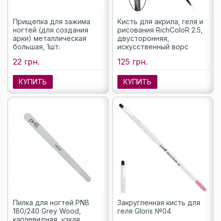
Прищепка для зажима
Кисть для акрила, геля и
ногтей (для создания
рисования RichColoR 2.5,
арки) металлическая
двусторонняя,
большая, 1шт.
искусственный ворс
22 грн.
125 грн.
КУПИТЬ
КУПИТЬ
Пилка для ногтей PNB
Закругленная кисть для
180/240 Grey Wood,
геля Gloris №04
каплевидная, узкая