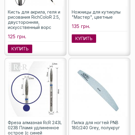
Кисть для акрила, геля и
Ножницы для кутикулы
рисования RichColoR 2.5,
"Мастер", цветные
двусторонняя,
135 грн.
искусственный ворс
125 грн.
КУПИТЬ
КУПИТЬ
Фреза алмазная RcR 243L
Пилка для ногтей PNB
023B Пламя удлиненное
180/240 Grey, полукруг
острое (с синей