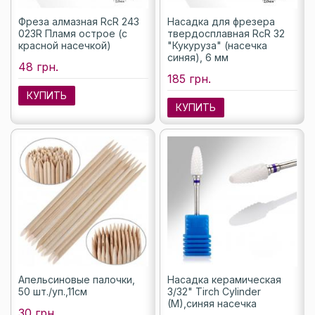
Фреза алмазная RcR 243
Насадка для фрезера
023R Пламя острое (с
твердосплавная RcR 32
красной насечкой)
"Кукуруза" (насечка
синяя), 6 мм
48 грн.
185 грн.
КУПИТЬ
КУПИТЬ
Апельсиновые палочки,
Насадка керамическая
50 шт./уп.,11см
3/32" Tirch Cylinder
(M),синяя насечка
30 грн.