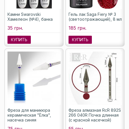
Камни Swarovski
Гель лак Saga Fiery № 3
Хамелеон (№4), банка
(светоотражающий), 8 мл
35 грн.
185 грн.
КУПИТЬ
КУПИТЬ
Фреза для маникюра
Фреза алмазная RcR 892S
керамическая "Ёлка",
266 040R Почка длинная
насечка синяя
(с красной насечкой)
75 грн.
55 грн.