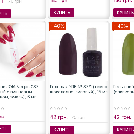
185 грн.
130 грн.
н.
70 грн.
КУПИТЬ
КУПИТ
ИТЬ
- 40%
- 40%
лак JOIA Vegan 037
Гель лак YRE № 37/1 (темно
Гель лак 
ный с вишневым
шоколадно-лиловый), 15 мл
(оливковы
ном, эмаль), 6 мл
рн.
42 грн.
42 грн.
70 грн.
ИТЬ
КУПИТЬ
КУПИТ