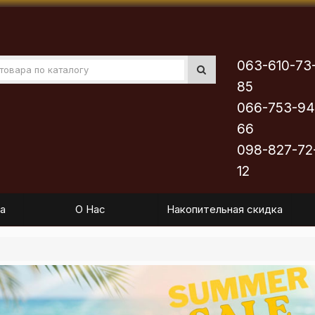
063-610-73
85
066-753-94
66
098-827-72
12
а
О Нас
Накопительная скидка