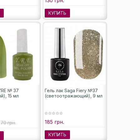
130 грн.
Ь
КУПИТЬ
YRE № 37
Гель лак Saga Fiery №37
й), 15 мл
(светоотражающий), 9 мл
185 грн.
70 грн.
КУПИТЬ
Ь