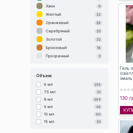
Хаки
9
Жёлтый
22
Оранжевый
28
Серебряный
33
Золотой
32
Бронзовый
18
Прозрачный
3
Гель 
(свет
Объем
эмаль)
6 мл
255
7.5 мл
10
130 г
8 мл
394
9 мл
46
КУП
10 мл
60
15 мл
33