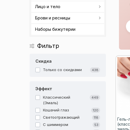
Лицо и тело
Брови и ресницы
Наборы бижутерии
Фильтр
Скидка
Только со cкидками
438
Эффект
Классический
449
(Эмаль)
Кошачий глаз
120
Светоотражающий
118
Гель-
(клас
С шиммером
53
эмаль)