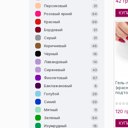
42 гр
Персиковый
31
КУП
Розовый яркий
64
Красный
69
Бордовый
51
Серый
31
Коричневый
46
Чёрный
16
Лавандовый
14
Сиреневый
43
Фиолетовый
67
Гель-
Баклажановый
8
(крас
подто
Голубой
29
Синий
59
Мятный
11
120 г
Зелёный
64
КУП
Изумрудный
18