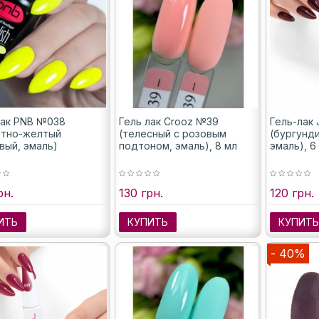
лак PNB №038
Гель лак Crooz №39
Гель-лак 
отно-желтый
(телесный с розовым
(бургунд
вый, эмаль)
подтоном, эмаль), 8 мл
эмаль), 6
рн.
130 грн.
120 грн.
ИТЬ
КУПИТЬ
КУПИТ
- 40%