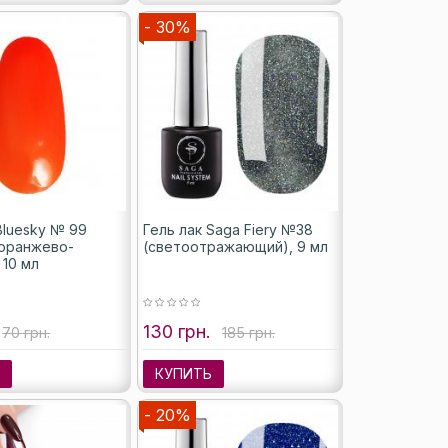
- 30%
Bluesky № 99
Гель лак Saga Fiery №38
 оранжево-
(светоотражающий), 9 мл
 10 мл
130 грн.
70 грн.
185 грн.
Ь
КУПИТЬ
- 20%