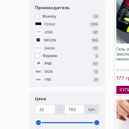
Производитель
Bluesky
23
Crooz
208
JOIA
121
MOON
185
SAGA
117
Гель 
(кисл
Фурман
2
неоно
PNB
87
GGA
13
177 г
YRE
31
КУП
Цена
-
грн.