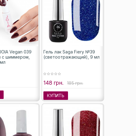
JOIA Vegan 039
Гель лак Saga Fiery №39
и с шиммером,
(светоотражающий), 9 мл
 мл
148 грн.
185 грн.
Ь
КУПИТЬ