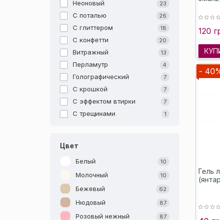
Неоновый
23
С поталью
26
С глиттером
18
120 г
С конфетти
20
КУП
Витражный
13
Перламутр
4
- 40
Голографический
7
С крошкой
7
С эффектом втирки
7
C трещинами
1
Цвет
Белый
10
Гель 
Молочный
10
(янтар
Бежевый
62
Нюдовый
87
Розовый нежный
87