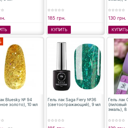
рн.
185 грн.
130 грн.
ИТЬ
КУПИТЬ
КУПИТ
%
лак Bluesky № 94
Гель лак Saga Fiery №36
Гель лак
ное золото), 10 мл
(светоотражающий), 9 мл
(лиловый
эмаль), 8