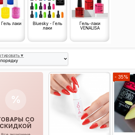
 Гель лаки
Bluesky - Гель
Гель-лаки
лаки
VENALISA
ртировать▼
- 35%
%
ТОВАРЫ СО
СКИДКОЙ
Все акционные