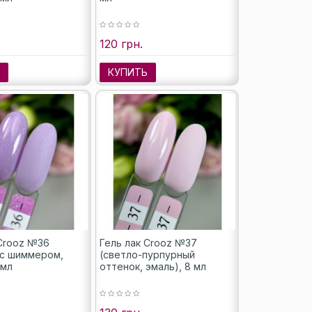
120 грн.
Ь
КУПИТЬ
 Crooz №36
Гель лак Crooz №37
 с шиммером,
(светло-пурпурный
 мл
оттенок, эмаль), 8 мл