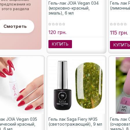
Гель-лак JOIA Vegan 034
Гель лак
предложения из
(морковно-красный,
(лимонны
этого раздела
эмаль), 6 мл
Смотреть
120 грн.
115 грн.
КУПИТЬ
КУПИТ
лак JOIA Vegan 035
Гель лак Saga Fiery №35
Гель лак
сический красный,
(светоотражающий), 9 мл
(очарова
, 6 мл
эмаль), 8