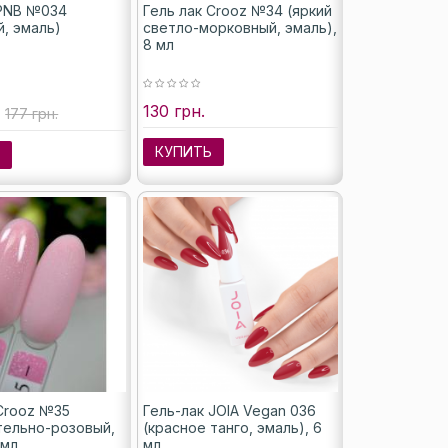
 PNB №034
Гель лак Crooz №34 (яркий
й, эмаль)
светло-морковный, эмаль),
8 мл
130 грн.
177 грн.
КУПИТЬ
Ь
 Crooz №35
Гель-лак JOIA Vegan 036
тельно-розовый,
(красное танго, эмаль), 6
 мл
мл