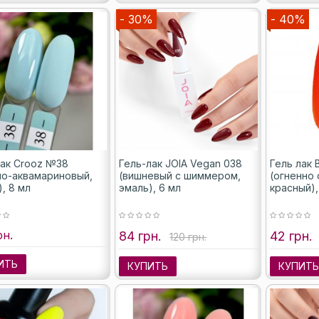
- 30%
- 40%
лак Crooz №38
Гель-лак JOIA Vegan 038
Гель лак 
ло-аквамариновый,
(вишневый с шиммером,
(огненно
, 8 мл
эмаль), 6 мл
красный),
рн.
84 грн.
42 грн.
120 грн.
ИТЬ
КУПИТЬ
КУПИТ